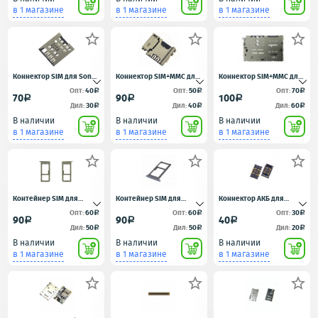
в 1 магазине
в 1 магазине
в 1 магазине



Коннектор SIM для Sony
Коннектор SIM+MMC для
Коннектор SIM+MMC для
LT26i (Xperia S)/LT26ii
Samsung i8552
Samsung A310F/A510F
Опт:
40
Опт:
50
Опт:
70
a
a
a
70
90
100
a
a
a
(Xperia SL)
Дил:
30
Дил:
40
Дил:
60
a
a
a
В наличии
В наличии
В наличии
в 1 магазине
в 1 магазине
в 1 магазине



Контейнер SIM для
Контейнер SIM для
Коннектор АКБ для
Samsung G935F/S7 Edge
Samsung G935F/S7 Edge
Xiaomi Redmi Note
Опт:
60
Опт:
60
Опт:
30
a
a
a
90
90
40
a
a
a
Золото
Черный
4X/Redmi 4A/Mi Max
Дил:
50
Дил:
50
Дил:
20
a
a
a
В наличии
В наличии
В наличии
в 1 магазине
в 1 магазине
в 1 магазине


