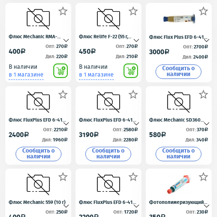



Флюс Mechanic RMA-
Флюс Relife F-22 (55 г,
Флюс Flux Plus EFD 6-412-
UV10 (10 мл,
высокоактивный,
A (США)
Опт:
270
Опт:
270
Опт:
2700
a
a
a
400
450
3000
a
a
a
среднеактивный,
безотмывочный)
Дил:
220
Дил:
210
Дил:
2400
a
a
a
безотмывочный)
В наличии
В наличии
Сообщить o
наличии
в 1 магазине
в 1 магазине



Флюс FluxPlus EFD 6-411-
Флюс FluxPlus EFD 6-415-
Флюс Mechanic SD360
A (США) (10гр.)
A (США) (10гр.)
MAX (c вакуумным
Опт:
2210
Опт:
2580
Опт:
370
a
a
a
2400
3190
580
a
a
a
дозатором)
Дил:
1960
Дил:
2280
Дил:
340
a
a
a
Сообщить o
Сообщить o
Сообщить o
наличии
наличии
наличии



Флюс Mechanic 559 (10 г)
Флюс FluxPlus EFD 6-412-
Фотополимеризующийс
AA (США) (3 г)
я лак Mechanic LY-
Опт:
250
Опт:
1720
Опт:
230
a
a
a