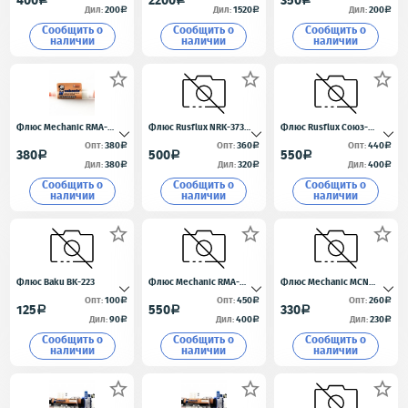
400
2200
350
a
a
a
UVH900
Дил:
200
Дил:
1520
Дил:
200
a
a
a
Сообщить o
Сообщить o
Сообщить o
наличии
наличии
наличии



Флюс Mechanic RMA-
Флюс Rusflux NRK-373
Флюс Rusflux Союз-
UV35 10г.
Expert (10 гр.)
Аполлон 6-412-A (10 г)
Опт:
380
Опт:
360
Опт:
440
a
a
a
380
500
550
a
a
a
Дил:
380
Дил:
320
Дил:
400
a
a
a
Сообщить o
Сообщить o
Сообщить o
наличии
наличии
наличии



Флюс Baku BK-223
Флюс Mechanic RMA-
Флюс Mechanic MCN
UV10 10г.
UV10
Опт:
100
Опт:
450
Опт:
260
a
a
a
125
550
330
a
a
a
Дил:
90
Дил:
400
Дил:
230
a
a
a
Сообщить o
Сообщить o
Сообщить o
наличии
наличии
наличии


