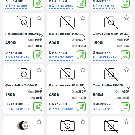
В наличии
В наличии
В наличии
в 1 магазине
в 2 магазинах
в 1 магазине



Паста паяльная BAKU BK-
Паста паяльная MaAnt
Флюс Solins ЛТИ-120 (20
6350 (50 гр.)
MY-83A (50 г, 183°C)
мл)
Опт:
340
Опт:
430
Опт:
80
a
a
a
450
600
150
a
a
a
Дил:
300
Дил:
380
Дил:
60
a
a
a
В наличии
В наличии
В наличии
в 2 магазинах
в 2 магазинах
в 2 магазинах



Флюс Solins Ф-61А (22
Паста паяльная BAKU BK-
Флюс Rusflux NR-255
мл, для алюминия)
050G (50 гр.)
ZERO (10 гр.)
Опт:
100
Опт:
380
Опт:
420
a
a
a
150
450
600
a
a
a
Дил:
80
Дил:
330
Дил:
380
a
a
a
В наличии
В наличии
В наличии
в 2 магазинах
в 2 магазинах
в 1 магазине


