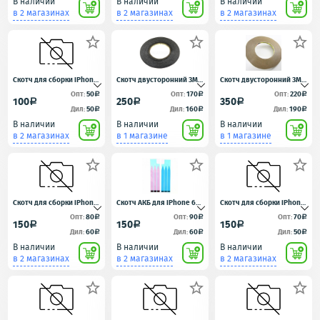
В наличии
В наличии
В наличии
в 2 магазинах
в 2 магазинах
в 2 магазинах



Скотч для сборки iPhone
Скотч двусторонний 3M
Скотч двусторонний 3M
7 Белый
черный 5мм
прозрачный 5мм.
Опт:
50
Опт:
170
Опт:
220
a
a
a
100
250
350
a
a
a
Дил:
50
Дил:
160
Дил:
190
a
a
a
В наличии
В наличии
В наличии
в 2 магазинах
в 1 магазине
в 1 магазине



Скотч для сборки iPhone
Скотч АКБ для iPhone 6
Скотч для сборки iPhone
8 водонепроницаемый
Plus 6S Plus 7 Plus
7 Plus Черный
Опт:
80
Опт:
90
Опт:
70
a
a
a
150
150
150
a
a
a
Черный
Дил:
60
Дил:
60
Дил:
50
a
a
a
В наличии
В наличии
В наличии
в 2 магазинах
в 2 магазинах
в 2 магазинах


