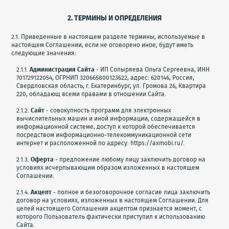
2. ТЕРМИНЫ И ОПРЕДЕЛЕНИЯ
2.1. Приведенные в настоящем разделе термины, используемые в
настоящем Соглашении, если не оговорено иное, будут иметь
следующие значения:
2.1.1.
Администрация Сайта
- ИП Сопыряева Ольга Сергеевна, ИНН
701729122054, ОГРНИП 320665800123622, адрес: 620146, Россия,
Свердловская область, г. Екатеринбург, ул. Громова 26, Квартира
220, обладающ всеми правами в отношении Сайта.
2.1.2.
Сайт
- совокупность программ для электронных
вычислительных машин и иной информации, содержащейся в
информационной системе, доступ к которой обеспечивается
посредством информационно-телекоммуникационной сети
интернет и расположенной по адресу: https://axmobi.ru/.
2.1.3.
Оферта
- предложение любому лицу заключить договор на
условиях исчерпывающим образом изложенных в настоящем
Соглашении.
2.1.4.
Акцепт
- полное и безоговорочное согласие лица заключить
договор на условиях, изложенных в настоящем Соглашении. Для
целей настоящего Соглашения акцептом признается момент, с
которого Пользователь фактически приступил к использованию
Сайта.