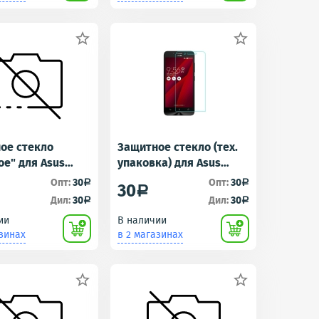


ое стекло
Защитное стекло (тех.
ое" для Asus
упаковка) для Asus
L (ZenFone Max
ZenFone Go (ZC451TG)
Опт:
30
Опт:
30
a
a
30
a
Дил:
30
Дил:
30
a
a
ии
В наличии
азинах
в 2 магазинах

