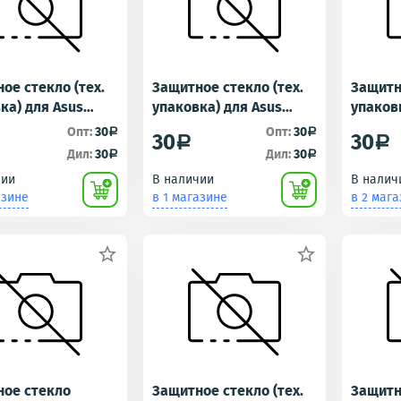
ое стекло (тех.
Защитное стекло (тех.
Защитно
ка) для Asus
упаковка) для Asus
упаков
e C (ZC451CG)
ZenFone 4 (A400CG)
ZenFon
Опт:
30
Опт:
30
a
a
30
30
a
a
Дил:
30
Дил:
30
a
a
чии
В наличии
В налич
азине
в 1 магазине
в 2 маг


ное стекло
Защитное стекло (тех.
Защитн