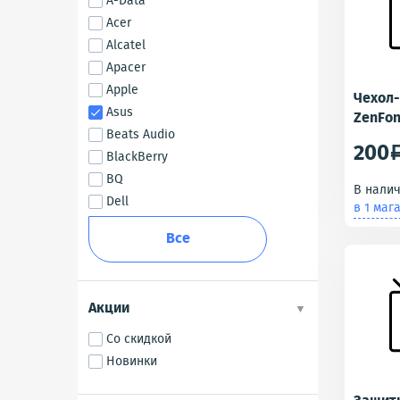
A-Data
Acer
Alcatel
Apacer
Apple
Чехол-
Asus
ZenFon
Beats Audio
Белый 
200
BlackBerry
BQ
В нали
Dell
в 1 маг
Все
Акции
Со скидкой
Новинки