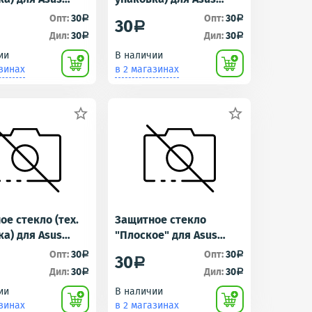
e Max (ZC550KL)
ZB500KL (ZenFone Go)
Опт:
30
Опт:
30
a
a
30
a
Дил:
30
Дил:
30
a
a
ии
В наличии
азинах
в 2 магазинах


е стекло (тех.
Защитное стекло
ка) для Asus
"Плоское" для Asus
 3 (ZE552KL)
ZE620KL (ZenFone 5)
Опт:
30
Опт:
30
a
a
30
a
Дил:
30
Дил:
30
a
a
ии
В наличии
азинах
в 2 магазинах