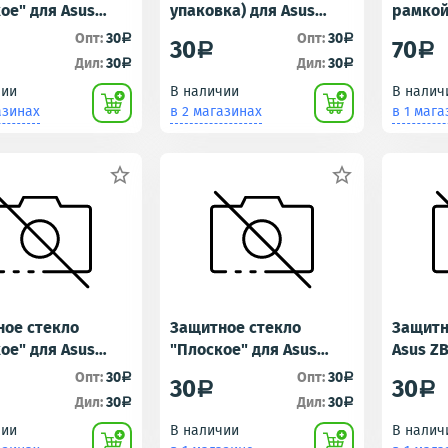
ое" для Asus
упаковка) для Asus
рамкой
L (ZenFone Live
ZenFone Go (ZB452KG)
ZC600KL
Опт:
30
Опт:
30
a
a
30
70
a
a
Черное
Дил:
30
Дил:
30
a
a
чии
В наличии
В налич
азинах
в 2 магазинах
в 1 мага


ное стекло
Защитное стекло
Защитн
ое" для Asus
"Плоское" для Asus
Asus Z
 (ZenFone Lite L1)
ZC600KL (ZenFone 5 Lite)
Live)
Опт:
30
Опт:
30
a
a
30
30
a
a
Дил:
30
Дил:
30
a
a
чии
В наличии
В налич