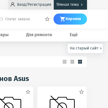
›
Вход/Регистрация
Тёмная тема
Корзина
Статус заказа


уары
Для ремонта
Ещё
›
На старый сайт
нов Asus

