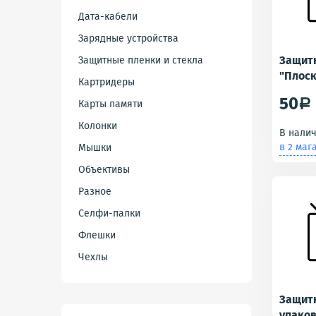
Дата-кабели
Зарядные устройства
Защит
Защитные пленки и стекла
"Плоск
Картридеры
ZB602K
50
Карты памяти
a
Pro M1
Колонки
В нали
в 2 маг
Мышки
Объективы
Разное
Селфи-палки
Флешки
Чехлы
Защитн
упаков