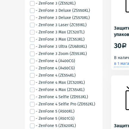
- ZenFone 3 (ZE552KL)
- ZenFone 3 Deluxe (ZS550KL)
- ZenFone 3 Deluxe (ZS570KL)
- ZenFone 3 Laser (ZC551KL)
Защитн
- ZenFone 3 Max (ZC520TL)
упаков
- ZenFone 3 Max (ZC553KL)
ZenFon
30
a
- ZenFone 3 Ultra (ZU680KL)
- ZenFone 3 Zoom (ZE553KL)
В нали
- ZenFone 4 (A400CG)
в 1 маг
- ZenFone 4 (A450CG)
- ZenFone 4 (ZE554KL)
- ZenFone 4 Max (ZC520KL)
- ZenFone 4 Max (ZC554KL)
- ZenFone 4 Selfie (ZD553KL)
- ZenFone 4 Selfie Pro (ZD552KL)
- ZenFone 5 (A500KL)
- ZenFone 5 (A501CG)
Защит
- ZenFone 5 (ZE620KL)