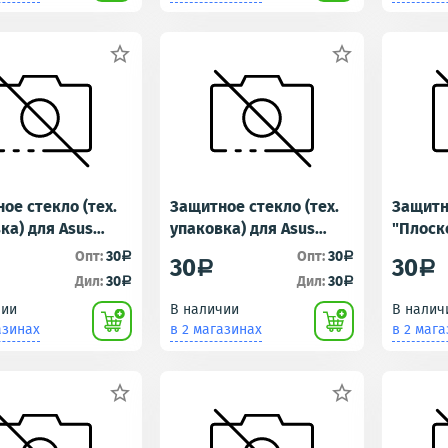


ое стекло (тех.
Защитное стекло (тех.
Защитн
ка) для Asus
упаковка) для Asus
"Плоск
L (ZenFone 3
ZenFone 3 (ZE520KL)
ZB570T
Опт:
30
Опт:
30
a
a
30
30
a
a
Plus)
Дил:
30
Дил:
30
a
a
чии
В наличии
В налич
азинах
в 2 магазинах
в 2 маг

