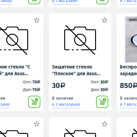
азинах
в 1 магазине
в 1 мага


ое стекло "С
Защитное стекло
Беспро
" для Asus
"Плоское" для Asus
зарядн
L (ZenFone Live)
ZS630KL (ZenFone 6)
Remax 
Опт:
70
Опт:
30
a
a
30
850
a
Дил:
70
Дил:
30
a
a
чии
В наличии
В налич
азине
в 2 магазинах
в 1 мага

