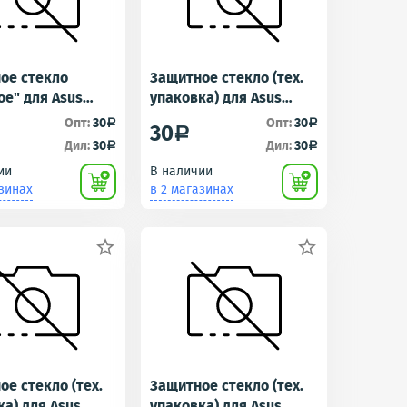
ое стекло
Защитное стекло (тех.
ое" для Asus
упаковка) для Asus
L/ZB631KL
ZC554KL (ZenFone 4
Опт:
30
Опт:
30
a
a
30
a
ne Max
Max)
Дил:
30
Дил:
30
a
a
Fone Max Pro M2)
ии
В наличии
азинах
в 2 магазинах


е стекло (тех.
Защитное стекло (тех.
ка) для Asus
упаковка) для Asus