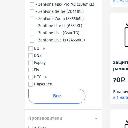
в 2 маг
- ZenFone Max Pro M2 (ZB631KL)
- ZenFone Selfie (ZD551KL)
- ZenFone Zoom (ZX551ML)
- Zenfone Lite L1 (G553KL)
- Zenfone Live (G500TG)
- Zenfone Live L1 (ZA550KL)
BQ
DNS
Защитн
Explay
рамкой
Fly
ZB553K
HTC
70
a
Белое
Higscreen
В нали
Все
в 1 маг
Производители