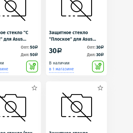
ое стекло "С
Защитное стекло
" для Asus
"Плоское" для Asus
 (ZenFone 5 Lite)
ZD552KL (ZenFone 4
Опт:
50
Опт:
30
a
a
30
a
Selfie Pro)
Дил:
50
Дил:
30
a
a
ии
В наличии
зине
в 1 магазине

