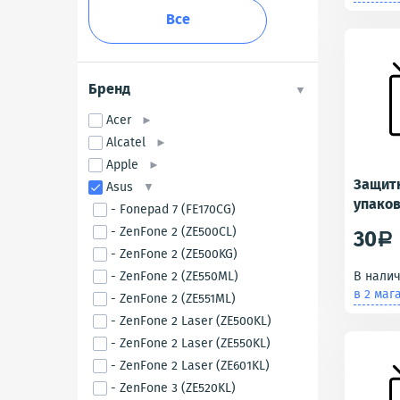
Все
Бренд
Acer
Alcatel
Apple
Защитн
Asus
упаков
- Fonepad 7 (FE170CG)
ZC553K
- ZenFone 2 (ZE500CL)
30
a
Max)
- ZenFone 2 (ZE500KG)
- ZenFone 2 (ZE550ML)
В нали
в 2 маг
- ZenFone 2 (ZE551ML)
- ZenFone 2 Laser (ZE500KL)
- ZenFone 2 Laser (ZE550KL)
- ZenFone 2 Laser (ZE601KL)
- ZenFone 3 (ZE520KL)