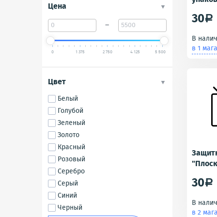
Цена
ZenFon
30
a
–
В нали
в 1 маг
0
1 375
2 750
4 125
5 500
Цвет
Белый
Голубой
Зеленый
Золото
Красный
Защит
Розовый
"Плоск
Серебро
ZB555K
30
Серый
a
M1)
Синий
В нали
Черный
в 2 маг