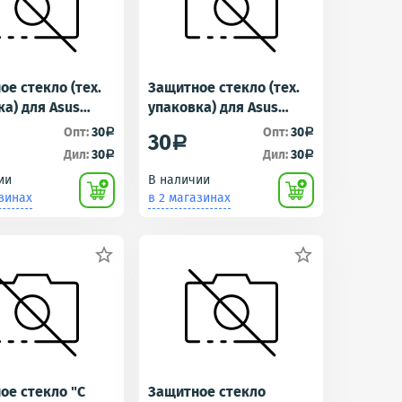
е стекло (тех.
Защитное стекло (тех.
ка) для Asus
упаковка) для Asus
e Go (ZC500TG)
ZC551KL (ZenFone 3
Опт:
30
Опт:
30
a
a
30
a
Laser) (5.5"/1920*1080)
Дил:
30
Дил:
30
a
a
ии
В наличии
азинах
в 2 магазинах


ое стекло "С
Защитное стекло