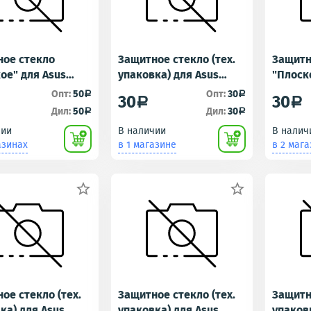
ное стекло
Защитное стекло (тех.
Защитн
ое" для Asus
упаковка) для Asus
"Плоск
L (ZenFone Max
ZenFone 3 Max (ZC520TL)
ZB633K
Опт:
50
Опт:
30
a
a
30
30
a
a
)
(ZenFo
Дил:
50
Дил:
30
a
a
M2/Zen
чии
В наличии
В налич
азинах
в 1 магазине
в 2 маг


ое стекло (тех.
Защитное стекло (тех.
Защитно
ка) для Asus
упаковка) для Asus
упаков