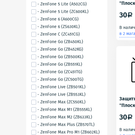
"Плоск
- ZenFone 5 Lite (A502CG)
ZA550K
- ZenFone 5 Lite (ZC600KL)
30
a
L1)
- ZenFone 6 (A600CG)
- ZenFone 6 (ZS630KL)
В нали
в 2 маг
- ZenFone C (ZC451CG)
- ZenFone Go (ZB450KL)
- ZenFone Go (ZB452KG)
- ZenFone Go (ZB500KL)
- ZenFone Go (ZB551KL)
- ZenFone Go (ZC451TG)
- ZenFone Go (ZC500TG)
- ZenFone Live (ZB501KL)
- ZenFone Live (ZB553KL)
Защит
- ZenFone Max (ZC550KL)
"Плоск
- ZenFone Max M1 (ZB555KL)
G553KL
30
- ZenFone Max M2 (ZB633KL)
a
- ZenFone Max Plus (ZB570TL)
В нали
- ZenFone Max Pro M1 (ZB602KL)