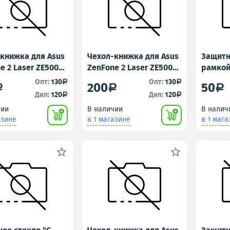
книжка для Asus
Чехол-книжка для Asus
Защитн
e 2 Laser ZE500KL
ZenFone 2 Laser ZE500KL
рамкой
(открытие вбок)
Коричневый (открытие
ZC600KL
Опт:
130
Опт:
130
a
a
200
50
a
a
a
вбок)
Белое
Дил:
120
Дил:
120
a
a
чии
В наличии
В налич
азине
в 1 магазине
в 1 мага

