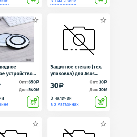
зине
в 1 магазине


водное
Защитное стекло (тех.
ое устройство
упаковка) для Asus
RP-W3 Белый
ZenFone Zoom (ZX551ML)
Опт:
650
Опт:
30
a
a
30
a
a
Дил:
540
Дил:
30
a
a
ии
В наличии
зине
в 2 магазинах

