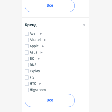
Все
Бренд
Acer
Alcatel
Apple
Asus
BQ
DNS
Explay
Fly
HTC
Higscreen
Все