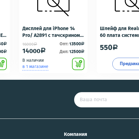
Дисплей для iPhone 14
Шлейф для Real
-E6
Pro/ A2891 с тачскрином
60 плата систе
Черный - OR100 с разбора
разъем/разъем
50
Опт:
13500
16000
a
a
a
550
a
идеальное состояние
гарнитуры/микр
14000
a
00
Дил:
12500
a
a
Премиум
В наличии
Предзак
в 1 магазине
US
Компания