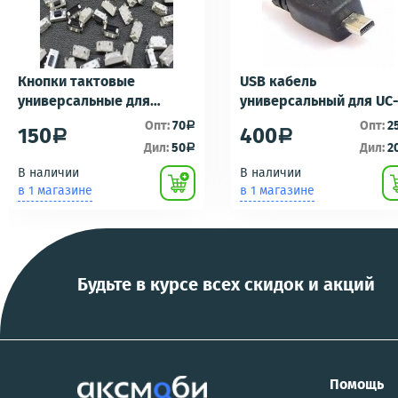
Кнопки тактовые
USB кабель
универсальные для
универсальный для UC
ремонта брелоков
UC-E16 UC-E17 зарядка/
Опт:
70
Опт:
2
a
150
400
a
a
сигнализаций (кнопки,
подключению к пк для
Дил:
50
Дил:
2
a
ключи) Scher-Khan,
фотоаппаратов
В наличии
В наличии
Tomahawk, Pandora, KGB,
NIKON/SONY COOL
в 1 магазине
в 1 магазине
Pantera, Alligator и другие
PIX/PANASONIC/OLYMP
Будьте в курсе всех скидок и акций
Помощь