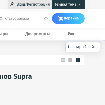
›
Вход/Регистрация
Тёмная тема
Корзина
Статус заказа


уары
Для ремонта
Ещё
›
На старый сайт
нов Supra