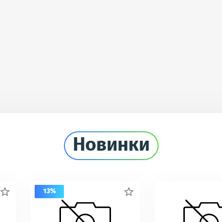
Новинки
13%

