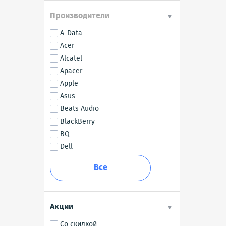
Производители
A-Data
Acer
Alcatel
Apacer
Apple
Asus
Beats Audio
BlackBerry
BQ
Dell
Все
Акции
Со скидкой