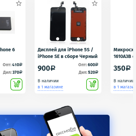


Phone 6
Дисплей для iPhone 5S /
Микросхе
iPhone SE в сборе Черный
1610A3B 
1610A1/16
Опт:
410
Опт:
600
a
a
900
350
a
a
Контролл
Дил:
370
Дил:
520
a
a
iPhone 5S
В наличии
В наличии
U2 Tristar
в 1 магазине
в 1 магази