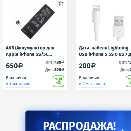

АКБ/Аккумулятор для
Дата-кабель Lightning
Apple iPhone 5S/5C
USB iPhone 5 5S 6 6S 7 
(Айфон 5C/5Ц) тех. упак.
iPad 4 iPad mini iPad Ai
Опт:
430
Опт:
1
a
650
200
a
a
OEM
AA
Дил:
390
Дил:
a
В наличии
В наличии
в 1 магазине
в 2 магазинах
РАСПРОДАЖА!