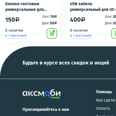
Кнопки тактовые
USB кабель
универсальные для
универсальный для UC
ремонта брелоков
UC-E16 UC-E17 зарядка/
Опт:
70
Опт:
2
a
150
400
a
a
сигнализаций (кнопки,
подключению к пк для
Дил:
50
Дил:
2
a
ключи) Scher-Khan,
фотоаппаратов
В наличии
В наличии
Tomahawk, Pandora, KGB,
NIKON/SONY COOL
в 1 магазине
в 1 магазине
Pantera, Alligator и другие
PIX/PANASONIC/OLYMP
Будьте в курсе всех скидок и акций
Помощь
Как сдела
Оплата
Присоединяйтесь к нам