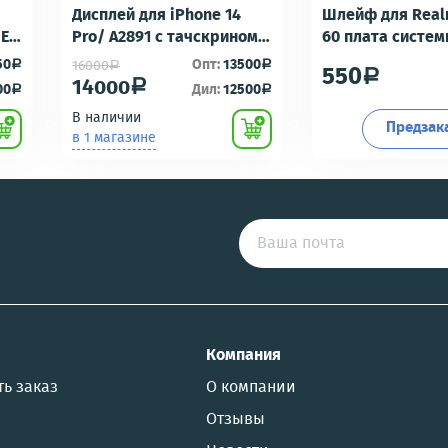
Дисплей для iPhone 14
Шлейф для Real
-E6
Pro/ A2891 с тачскрином
60 плата систе
Черный - OR100 с разбора
разъем/разъем
50
Опт:
13500
16000
a
a
a
550
a
идеальное состояние
гарнитуры/микр
14000
a
00
Дил:
12500
a
a
Премиум
В наличии
Предзак
в 1 магазине
US
Компания
ть заказ
О компании
Отзывы