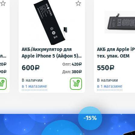


АКБ/Аккумулятор для
АКБ для Apple i
для
Apple iPhone 5 (Айфон 5)
тех. упак. OEM
r -
тех. упак.OEM
20
Опт:
420
a
a
600
550
a
a
90
Дил:
380
a
a
В наличии
В наличии
в 1 магазине
в 1 магазине
-15%