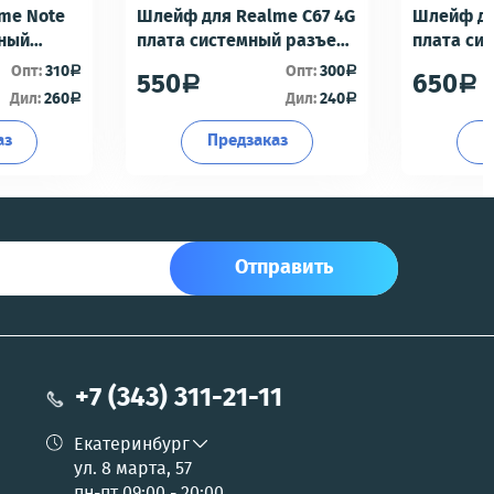
me Note
Шлейф для Realme C67 4G
Шлейф дл
мный
плата системный разъем/
плата си
разъем гарнитуры/
разъем г
Опт:
310
Опт:
300
a
a
550
650
a
a
офон -
микрофон - Премиум
микрофон
Дил:
260
Дил:
240
a
a
аз
Предзаказ
П
Отправить
+7 (343) 311-21-11
Екатеринбург
ул. 8 марта, 57
пн-пт 09:00 - 20:00