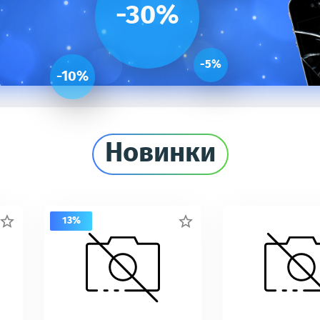
-30%
-5%
-10%
Новинки
13%

