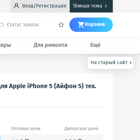
›
Вход/Регистрация
Тёмная тема
Корзина
Статус заказа


уары
Для ремонта
Ещё
›
На старый сайт
я Apple iPhone 5 (Айфон 5) тех.
Оптовая цена:
Дилерская цена: