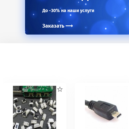
До -30% на наши услуги
Заказать
⟶
