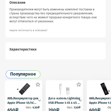
Описание
Производителем могут быть изменены комплект поставки и
страна производства без предварительного уведомления,
вследствие чего на момент продажи конкретного товара они
могут отличаться от указанных.
Нашли неточность в описании?
Характеристики
Популярное


АКБ/Аккумулятор для
Дата-кабель Lightning
АКБ/Аккумулят
Apple iPhone 5S/5C
USB iPhone 5 5S 6 6S 7
Apple iPhone 5
(Айфон 5C/5Ц) тех.
для iPad 4 iPad mini
5) тех. упак.OE
Опт:
430
Опт:
120
Оп
a
a
650
200
600
a
a
a