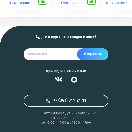
Scher-Khan,
для фотоаппаратов
в 1 магазине
в 1 магазине
в 1 магазине
Tomahawk, Pandora,
NIKON/SONY COOL
KGB, Pantera, Alligator
PIX/PANASONIC/OLYMP
и другие
US
Будьте в курсе всех скидок и акций
Отправить
Присоединяйтесь к нам
+7 (343) 311-21-11
Екатеринбург
,
ул. 8 марта, 57
пн-пт 09:00 - 20:00
сб 10:00 – 19:00
вс 11:00 - 17:00