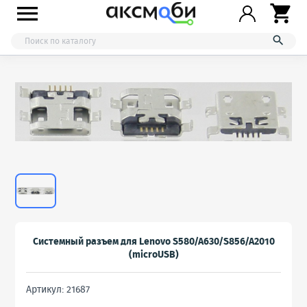



Системный разъем для Lenovo S580/A630/S856/A2010
(microUSB)
Артикул: 21687