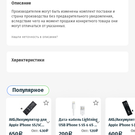
Описание
Производителем могут быть изменены комплект поставки и
страна производства без предварительного уведомления,
вследствие чего на момент продажи конкретного товара они
могут отличаться от указанных.
Нашли неточность в описании?
Характеристики
Популярное


АКБ/Аккумулятор для
Дата-кабель Lightning
АКБ/Аккумулят
Apple iPhone 5S/5C
USB iPhone 5 5S 6 6S 7
Apple iPhone 5
(Айфон 5C/5Ц) тех.
для iPad 4 iPad mini
5) тех. упак.OE
Опт:
430
Опт:
120
Оп
a
a
650
200
600
a
a
a