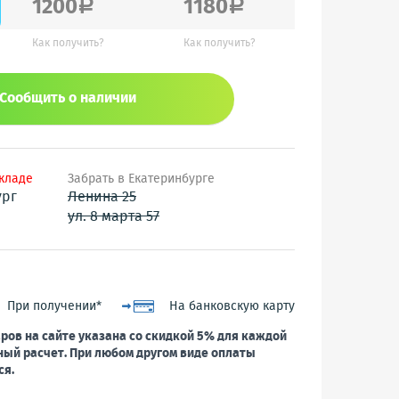
1200
1180
a
a
Как получить?
Как получить?
Сообщить o наличии
складе
Забрать в Екатеринбурге
ург
Ленина 25
ул. 8 марта 57
При получении*
На банковскую карту
ров на сайте указана со скидкой 5% для каждой
ный расчет. При любом другом виде оплаты
ся.