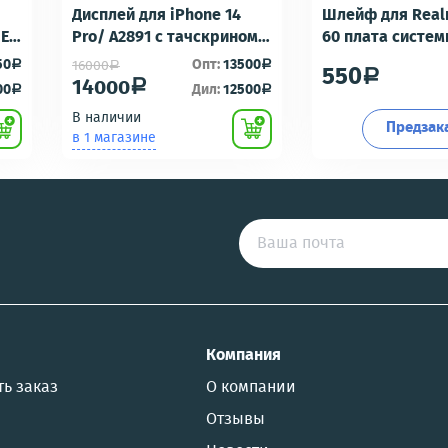
Дисплей для iPhone 14
Шлейф для Real
-E6
Pro/ A2891 с тачскрином
60 плата систе
Черный - OR100 с разбора
разъем/разъем
50
Опт:
13500
16000
a
a
a
550
a
идеальное состояние
гарнитуры/микр
14000
a
00
Дил:
12500
a
a
Премиум
В наличии
Предзак
в 1 магазине
US
Компания
ть заказ
О компании
Отзывы