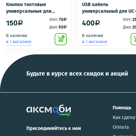
Кнопки тактовые
USB кабель
универсальные для
универсальный для UC
ремонта брелоков
UC-E16 UC-E17 зарядка/
Опт:
70
Опт:
2
a
150
400
a
a
сигнализаций (кнопки,
подключению к пк для
Дил:
50
Дил:
2
a
ключи) Scher-Khan,
фотоаппаратов
В наличии
В наличии
Tomahawk, Pandora, KGB,
NIKON/SONY COOL
в 1 магазине
в 1 магазине
Pantera, Alligator и другие
PIX/PANASONIC/OLYMP
Будьте в курсе всех скидок и акций
Помощь
Как сдела
Оплата
Присоединяйтесь к нам