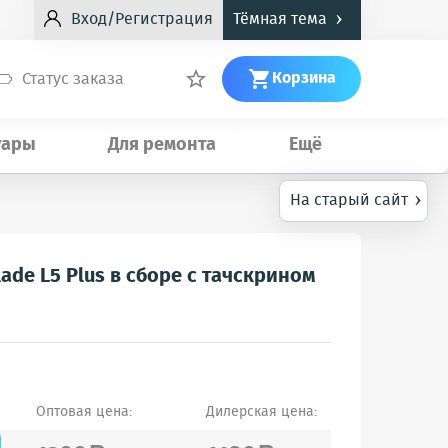
›
Вход/Регистрация
Тёмная тема
Корзина
Статус заказа


уары
Для ремонта
Ещё
›
На старый сайт
ade L5 Plus в сборе с тачскрином
Оптовая цена:
Дилерская цена: