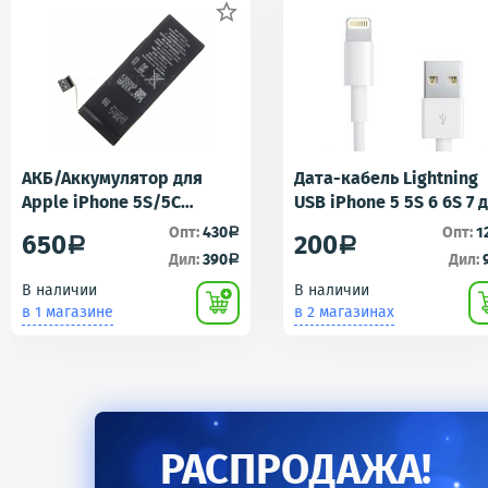

АКБ/Аккумулятор для
Дата-кабель Lightning
Apple iPhone 5S/5C
USB iPhone 5 5S 6 6S 7 
(Айфон 5C/5Ц) тех. упак.
iPad 4 iPad mini iPad Ai
Опт:
430
Опт:
1
a
650
200
a
a
OEM
AA
Дил:
390
Дил:
a
В наличии
В наличии
в 1 магазине
в 2 магазинах
РАСПРОДАЖА!