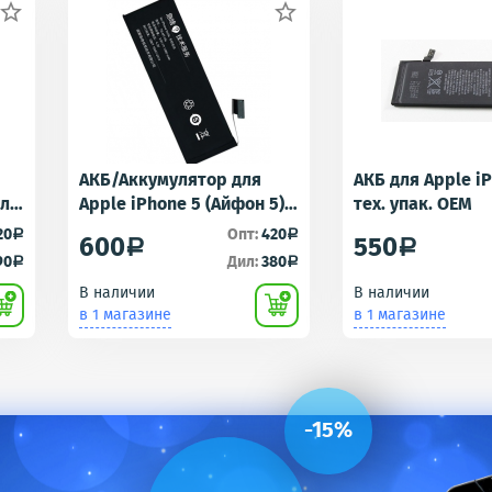


АКБ/Аккумулятор для
АКБ для Apple i
для
Apple iPhone 5 (Айфон 5)
тех. упак. OEM
r -
тех. упак.OEM
20
Опт:
420
a
a
600
550
a
a
90
Дил:
380
a
a
В наличии
В наличии
в 1 магазине
в 1 магазине
-15%