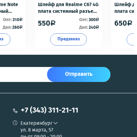
me Note
Шлейф для Realme C67 4G
Шлейф дл
мный
плата системный разъем/
плата си
разъем гарнитуры/
разъем г
Опт:
310
Опт:
300
a
a
550
650
a
a
офон -
микрофон - Премиум
микрофон
Дил:
260
Дил:
240
a
a
аз
Предзаказ
П
Отправить
+7 (343) 311-21-11
Екатеринбург
ул. 8 марта, 57
пн-пт 09:00 - 20:00