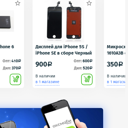


Phone 6
Дисплей для iPhone 5S /
Микросхе
iPhone SE в сборе Черный
1610A3B 
1610A1/16
Опт:
410
Опт:
600
a
a
900
350
a
a
Контролл
Дил:
370
Дил:
520
a
a
iPhone 5S
В наличии
В наличии
U2 Tristar
в 1 магазине
в 1 магази