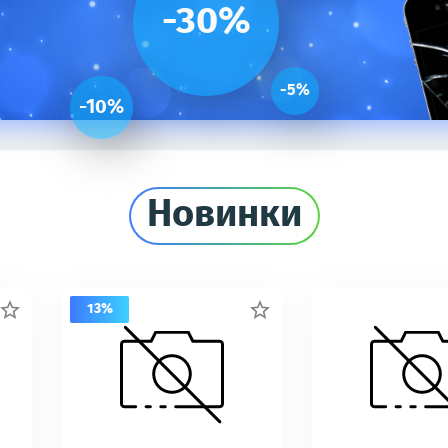
-30%
-5%
-10%
Новинки
13%

