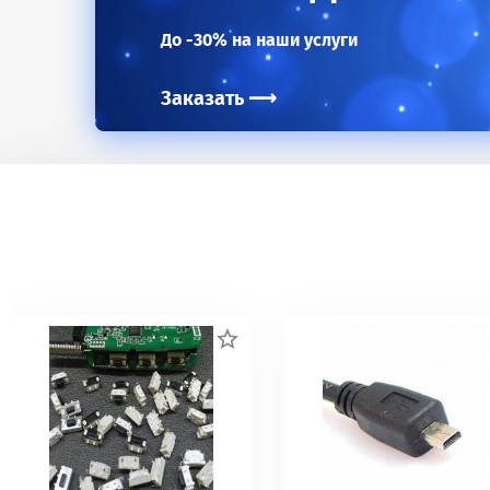
До -30% на наши услуги
Заказать
⟶
