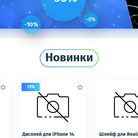
-5%
-10%
Новинки
13%


Дисплей для iPhone 14
Шлейф для Real