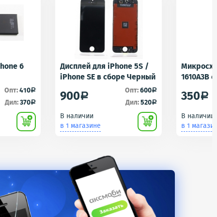
Phone 6
Дисплей для iPhone 5S /
Микросхе
iPhone SE в сборе Черный
1610A3B 
1610A1/16
Опт:
410
Опт:
600
a
a
900
350
a
a
Контролл
Дил:
370
Дил:
520
a
a
iPhone 5S
В наличии
В наличии
U2 Tristar
в 1 магазине
в 1 магази