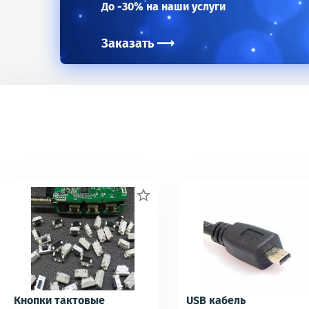
До -30% на наши услуги
Заказать
⟶

Кнопки тактовые
USB кабель