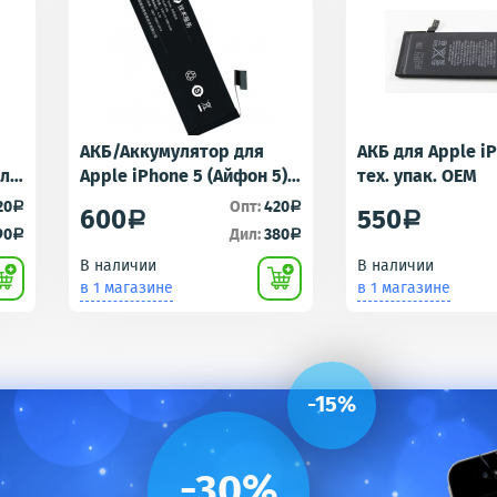
АКБ/Аккумулятор для
АКБ для Apple i
для
Apple iPhone 5 (Айфон 5)
тех. упак. OEM
r -
тех. упак.OEM
20
Опт:
420
a
a
600
550
a
a
90
Дил:
380
a
a
В наличии
В наличии
в 1 магазине
в 1 магазине
-15%
-30%