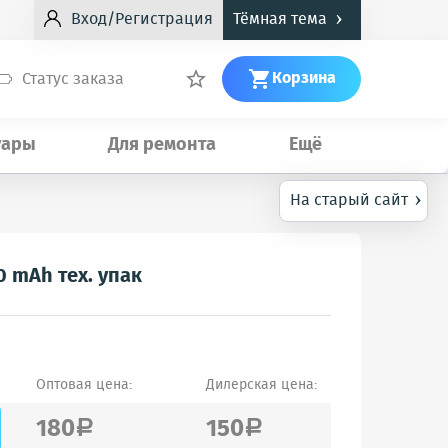
›
Вход/Регистрация
Тёмная тема
Корзина
Статус заказа


уары
Для ремонта
Ещё
›
На старый сайт
0 mAh тех. упак
Оптовая цена:
Дилерская цена:
180
150
a
a