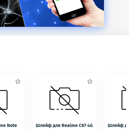


me Note
Шлейф для Realme C67 4G
Шлейф дл