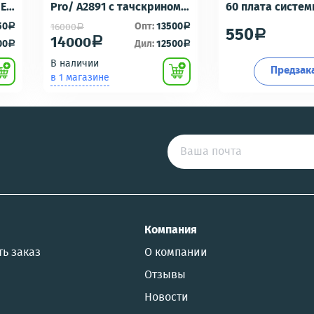
-E6
Pro/ A2891 с тачскрином
60 плата систе
Черный - OR100 с разбора
разъем/разъем
50
Опт:
13500
16000
a
a
a
550
a
идеальное состояние
гарнитуры/микр
14000
a
00
Дил:
12500
a
a
Премиум
В наличии
Предзак
в 1 магазине
US
Компания
ть заказ
О компании
Отзывы
Новости