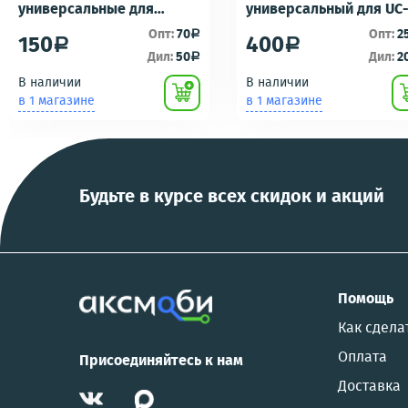
универсальные для
универсальный для UC
ремонта брелоков
UC-E16 UC-E17 зарядка/
Опт:
70
Опт:
2
a
150
400
a
a
сигнализаций (кнопки,
подключению к пк для
Дил:
50
Дил:
2
a
ключи) Scher-Khan,
фотоаппаратов
В наличии
В наличии
Tomahawk, Pandora, KGB,
NIKON/SONY COOL
в 1 магазине
в 1 магазине
Pantera, Alligator и другие
PIX/PANASONIC/OLYMP
Будьте в курсе всех скидок и акций
Помощь
Как сдела
Оплата
Присоединяйтесь к нам
Доставка