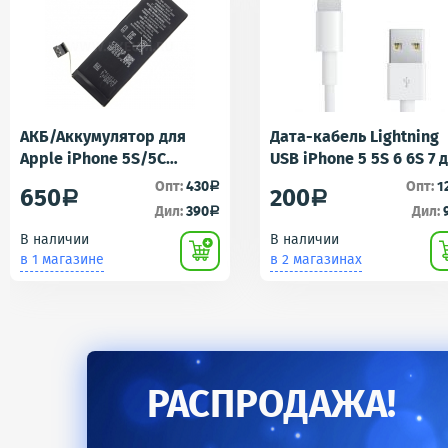
АКБ/Аккумулятор для
Дата-кабель Lightning
Apple iPhone 5S/5C
USB iPhone 5 5S 6 6S 7 
(Айфон 5C/5Ц) тех. упак.
iPad 4 iPad mini iPad Ai
Опт:
430
Опт:
1
a
650
200
a
a
OEM
AA
Дил:
390
Дил:
a
В наличии
В наличии
в 1 магазине
в 2 магазинах
РАСПРОДАЖА!