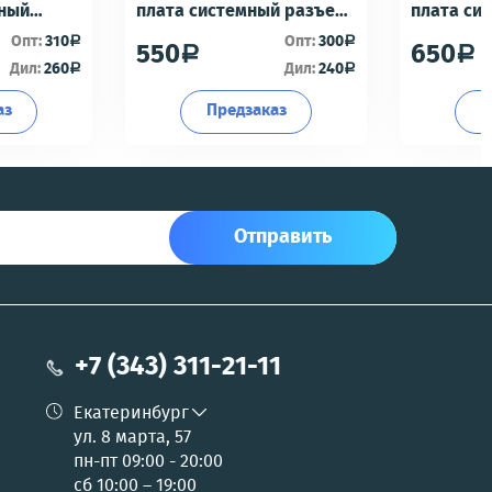
мный
плата системный разъем/
плата си
разъем гарнитуры/
разъем г
Опт:
310
Опт:
300
a
a
550
650
a
a
офон -
микрофон - Премиум
микрофон
Дил:
260
Дил:
240
a
a
аз
Предзаказ
П
Отправить
+7 (343) 311-21-11
Екатеринбург
ул. 8 марта, 57
пн-пт 09:00 - 20:00
сб 10:00 – 19:00