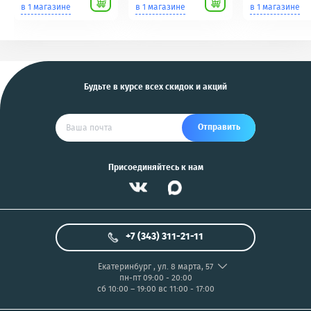
Scher-Khan,
для фотоаппаратов
в 1 магазине
в 1 магазине
в 1 магазине
Tomahawk, Pandora,
NIKON/SONY COOL
KGB, Pantera, Alligator
PIX/PANASONIC/OLYMP
и другие
US
Будьте в курсе всех скидок и акций
Отправить
Присоединяйтесь к нам
+7 (343) 311-21-11
Екатеринбург
,
ул. 8 марта, 57
пн-пт 09:00 - 20:00
сб 10:00 – 19:00
вс 11:00 - 17:00