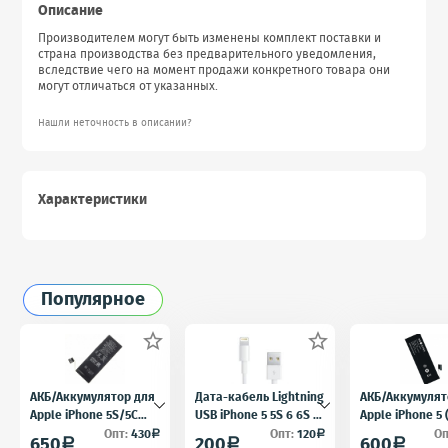
Описание
Производителем могут быть изменены комплект поставки и
страна производства без предварительного уведомления,
вследствие чего на момент продажи конкретного товара они
могут отличаться от указанных.
Нашли неточность в описании?
Характеристики
Популярное


АКБ/Аккумулятор для
Дата-кабель Lightning
АКБ/Аккумулят
Apple iPhone 5S/5C
USB iPhone 5 5S 6 6S 7
Apple iPhone 5
(Айфон 5C/5Ц) тех.
для iPad 4 iPad mini
5) тех. упак.OE
Опт:
430
Опт:
120
Оп
a
a
650
200
600
a
a
a