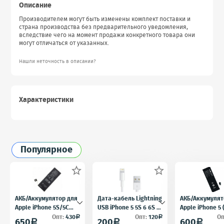
Описание
Производителем могут быть изменены комплект поставки и
страна производства без предварительного уведомления,
вследствие чего на момент продажи конкретного товара они
могут отличаться от указанных.
Нашли неточность в описании?
Характеристики
Популярное


АКБ/Аккумулятор для
Дата-кабель Lightning
АКБ/Аккумулят
Apple iPhone 5S/5C
USB iPhone 5 5S 6 6S 7
Apple iPhone 5
(Айфон 5C/5Ц) тех.
для iPad 4 iPad mini
5) тех. упак.OE
Опт:
430
Опт:
120
Оп
a
a
650
200
600
a
a
a