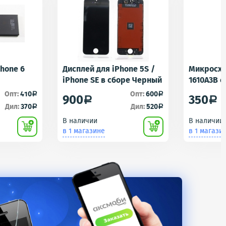
Phone 6
Дисплей для iPhone 5S /
Микросхе
iPhone SE в сборе Черный
1610A3B 
1610A1/16
Опт:
410
Опт:
600
a
a
900
350
a
a
Контролл
Дил:
370
Дил:
520
a
a
iPhone 5S
В наличии
В наличии
U2 Tristar
в 1 магазине
в 1 магази