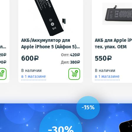
АКБ/Аккумулятор для
АКБ для Apple i
для
Apple iPhone 5 (Айфон 5)
тех. упак. OEM
r -
тех. упак.OEM
20
Опт:
420
a
a
600
550
a
a
90
Дил:
380
a
a
В наличии
В наличии
в 1 магазине
в 1 магазине
-15%
-30%