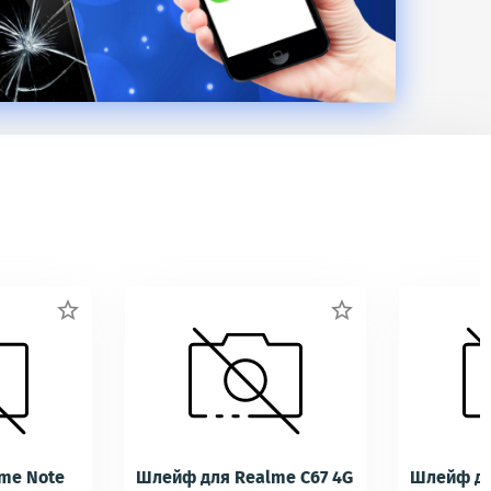


me Note
Шлейф для Realme C67 4G
Шлейф дл