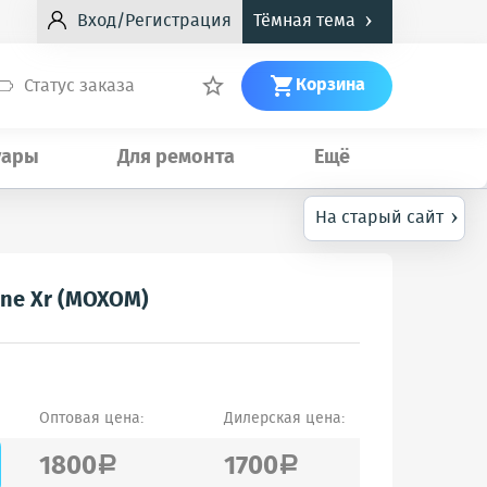
›
Вход/Регистрация
Тёмная тема
Корзина
Статус заказа


уары
Для ремонта
Ещё
›
На старый сайт
one Xr (MOXOM)
Оптовая цена:
Дилерская цена:
1800
1700
a
a