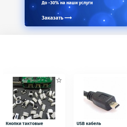
До -30% на наши услуги
Заказать
⟶

Кнопки тактовые
USB кабель