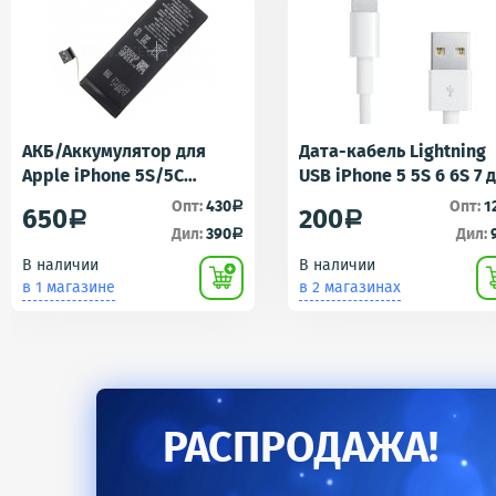
АКБ/Аккумулятор для
Дата-кабель Lightning
Apple iPhone 5S/5C
USB iPhone 5 5S 6 6S 7 
(Айфон 5C/5Ц) тех. упак.
iPad 4 iPad mini iPad Ai
Опт:
430
Опт:
1
a
650
200
a
a
OEM
AA
Дил:
390
Дил:
a
В наличии
В наличии
в 1 магазине
в 2 магазинах
РАСПРОДАЖА!