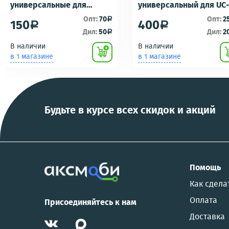
универсальные для
универсальный для UC
ремонта брелоков
UC-E16 UC-E17 зарядка/
Опт:
70
Опт:
2
a
150
400
a
a
сигнализаций (кнопки,
подключению к пк для
Дил:
50
Дил:
2
a
ключи) Scher-Khan,
фотоаппаратов
В наличии
В наличии
Tomahawk, Pandora, KGB,
NIKON/SONY COOL
в 1 магазине
в 1 магазине
Pantera, Alligator и другие
PIX/PANASONIC/OLYMP
Будьте в курсе всех скидок и акций
Помощь
Как сдела
Оплата
Присоединяйтесь к нам
Доставка