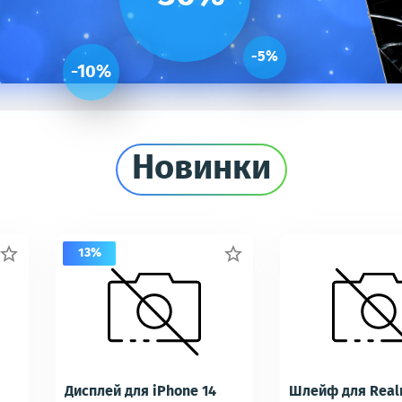
-5%
-10%
Новинки
13%


Дисплей для iPhone 14
Шлейф для Real