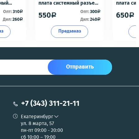
мный
плата системный разъем/
плата си
разъем гарнитуры/
разъем г
Опт:
310
Опт:
300
a
a
550
650
a
a
офон -
микрофон - Премиум
микрофон
Дил:
260
Дил:
240
a
a
аз
Предзаказ
П
Отправить
+7 (343) 311-21-11
Екатеринбург
ул. 8 марта, 57
пн-пт 09:00 - 20:00
сб 10:00 – 19:00