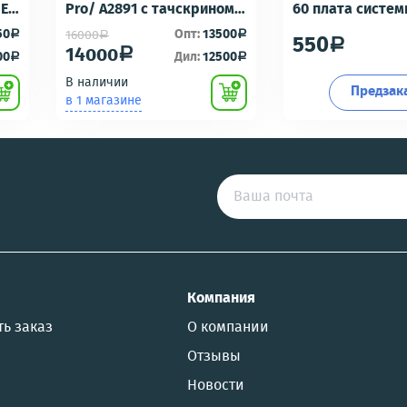
-E6
Pro/ A2891 с тачскрином
60 плата систе
Черный - OR100 с разбора
разъем/разъем
50
Опт:
13500
16000
a
a
a
550
a
идеальное состояние
гарнитуры/микр
14000
a
00
Дил:
12500
a
a
Премиум
В наличии
Предзак
в 1 магазине
US
Компания
ть заказ
О компании
Отзывы
Новости