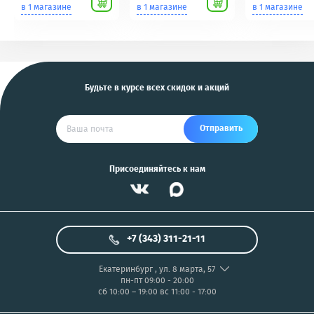
Scher-Khan,
для фотоаппаратов
в 1 магазине
в 1 магазине
в 1 магазине
Tomahawk, Pandora,
NIKON/SONY COOL
KGB, Pantera, Alligator
PIX/PANASONIC/OLYMP
и другие
US
Будьте в курсе всех скидок и акций
Отправить
Присоединяйтесь к нам
+7 (343) 311-21-11
Екатеринбург
,
ул. 8 марта, 57
пн-пт 09:00 - 20:00
сб 10:00 – 19:00
вс 11:00 - 17:00