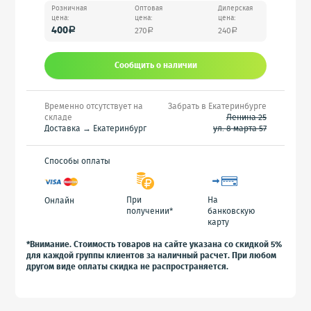
Розничная
Оптовая
Дилерская
цена:
цена:
цена:
400
270
240
a
a
a
Сообщить o наличии
Временно отсутствует на
Забрать в Екатеринбурге
складе
Ленина 25
Доставка → Екатеринбург
ул. 8 марта 57
Способы оплаты
При
На
Онлайн
получении*
банковскую
карту
*Внимание. Стоимость товаров на сайте указана со скидкой 5%
для каждой группы клиентов за наличный расчет. При любом
другом виде оплаты скидка не распространяется.