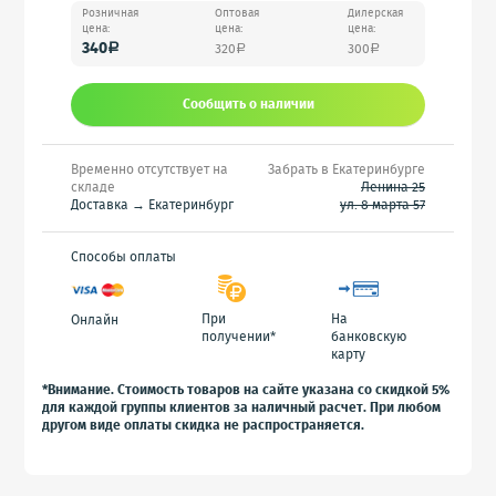
Розничная
Оптовая
Дилерская
цена:
цена:
цена:
340
320
300
a
a
a
Сообщить o наличии
Временно отсутствует на
Забрать в Екатеринбурге
складе
Ленина 25
Доставка → Екатеринбург
ул. 8 марта 57
Способы оплаты
При
На
Онлайн
получении*
банковскую
карту
*Внимание. Стоимость товаров на сайте указана со скидкой 5%
для каждой группы клиентов за наличный расчет. При любом
другом виде оплаты скидка не распространяется.