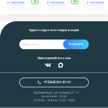
Scher-Khan,
для фотоаппаратов
в 1 магазине
в 1 магазине
в 1 магазине
Tomahawk, Pandora,
NIKON/SONY COOL
KGB, Pantera, Alligator
PIX/PANASONIC/OLYMP
и другие
US
Будьте в курсе всех скидок и акций
Отправить
Присоединяйтесь к нам
+7 (343) 311-21-11
Екатеринбург
,
ул. 8 марта, 57
пн-пт 09:00 - 20:00
сб 10:00 – 19:00
вс 11:00 - 17:00