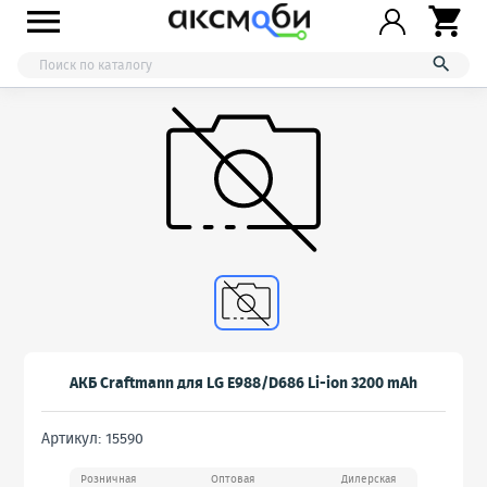



АКБ Craftmann для LG E988/D686 Li-ion 3200 mAh
Артикул: 15590
Розничная
Оптовая
Дилерская