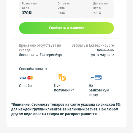
Розничная
Оптовая
Дилерская
цена:
цена:
цена:
370
310
270
a
a
a
Сообщить o наличии
Временно отсутствует на
Забрать в Екатеринбурге
складе
Ленина 25
Доставка → Екатеринбург
ул. 8 марта 57
Способы оплаты
При
На
Онлайн
получении*
банковскую
карту
*Внимание. Стоимость товаров на сайте указана со скидкой 5%
для каждой группы клиентов за наличный расчет. При любом
другом виде оплаты скидка не распространяется.