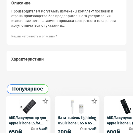
Описание
Производителем могут быть изменены комплект поставки и
страна производства без предварительного уведомления,
вследствие чего на момент продажи конкретного товара они
могут отличаться от указанных.
Нашли неточность в описании?
Характеристики
Популярное


АКБ/Аккумулятор для
Дата-кабель Lightning
АКБ/Аккумулят
Apple iPhone 5S/5C
USB iPhone 5 5S 6 6S 7
Apple iPhone 5
(Айфон 5C/5Ц) тех.
для iPad 4 iPad mini
5) тех. упак.OE
Опт:
430
Опт:
120
Оп
a
a
650
200
600
a
a
a