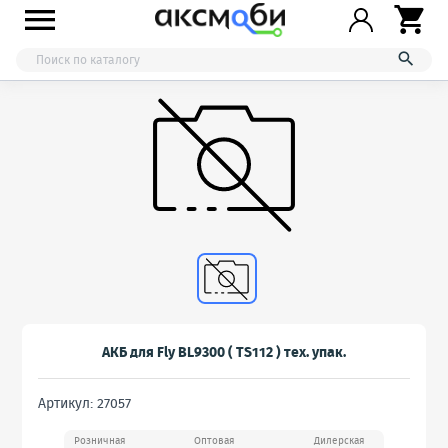



АКБ для Fly BL9300 ( TS112 ) тех. упак.
Артикул: 27057
Розничная
Оптовая
Дилерская