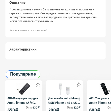
Описание
Производителем могут быть изменены комплект поставки и
страна производства без предварительного уведомления,
вследствие чего на момент продажи конкретного товара они
могут отличаться от указанных.
Нашли неточность в описании?
Характеристики
Популярное


АКБ/Аккумулятор для
Дата-кабель Lightning
АКБ/Аккумулят
Apple iPhone 5S/5C
USB iPhone 5 5S 6 6S 7
Apple iPhone 5
(Айфон 5C/5Ц) тех.
для iPad 4 iPad mini
5) тех. упак.OE
Опт:
430
Опт:
120
Оп
a
a
650
200
600
a
a
a