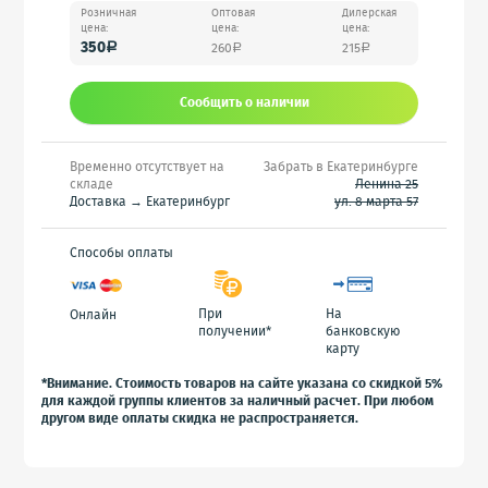
Розничная
Оптовая
Дилерская
цена:
цена:
цена:
350
260
215
a
a
a
Сообщить o наличии
Временно отсутствует на
Забрать в Екатеринбурге
складе
Ленина 25
Доставка → Екатеринбург
ул. 8 марта 57
Способы оплаты
При
На
Онлайн
получении*
банковскую
карту
*Внимание. Стоимость товаров на сайте указана со скидкой 5%
для каждой группы клиентов за наличный расчет. При любом
другом виде оплаты скидка не распространяется.