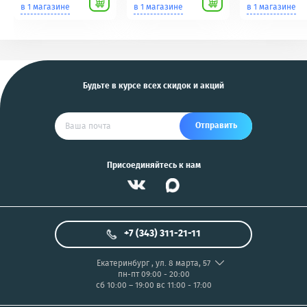
Scher-Khan,
для фотоаппаратов
в 1 магазине
в 1 магазине
в 1 магазине
Tomahawk, Pandora,
NIKON/SONY COOL
KGB, Pantera, Alligator
PIX/PANASONIC/OLYMP
и другие
US
Будьте в курсе всех скидок и акций
Отправить
Присоединяйтесь к нам
+7 (343) 311-21-11
Екатеринбург
,
ул. 8 марта, 57
пн-пт 09:00 - 20:00
сб 10:00 – 19:00
вс 11:00 - 17:00