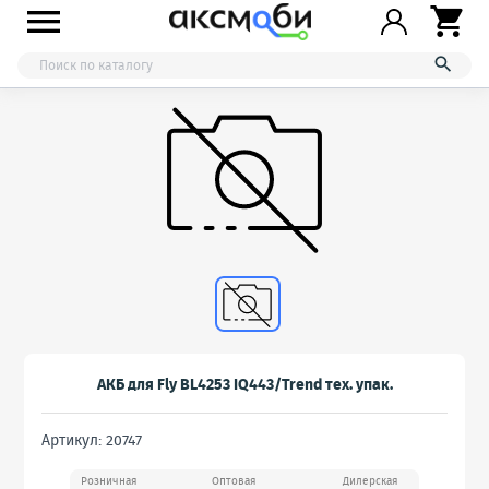



АКБ для Fly BL4253 IQ443/Trend тех. упак.
Артикул: 20747
Розничная
Оптовая
Дилерская