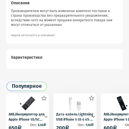
Описание
Производителем могут быть изменены комплект поставки и
страна производства без предварительного уведомления,
вследствие чего на момент продажи конкретного товара они
могут отличаться от указанных.
Нашли неточность в описании?
Характеристики
Популярное


АКБ/Аккумулятор для
Дата-кабель Lightning
АКБ/Аккумулят
Apple iPhone 5S/5C
USB iPhone 5 5S 6 6S 7
Apple iPhone 5
(Айфон 5C/5Ц) тех.
для iPad 4 iPad mini
5) тех. упак.OE
Опт:
430
Опт:
120
Оп
a
a
650
200
600
a
a
a