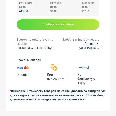
Розничная
Оптовая
Дилерская
цена:
цена:
цена:
480
365
300
a
a
a
Сообщить o наличии
Временно отсутствует на
Забрать в Екатеринбурге
складе
Ленина 25
Доставка → Екатеринбург
ул. 8 марта 57
Способы оплаты
При
На
Онлайн
получении*
банковскую
карту
*Внимание. Стоимость товаров на сайте указана со скидкой 5%
для каждой группы клиентов за наличный расчет. При любом
другом виде оплаты скидка не распространяется.