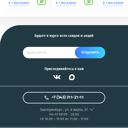
Scher-Khan,
для фотоаппаратов
в 1 магазине
в 1 магазине
в 1 магазине
Tomahawk, Pandora,
NIKON/SONY COOL
KGB, Pantera, Alligator
PIX/PANASONIC/OLYMP
и другие
US
Будьте в курсе всех скидок и акций
Отправить
Присоединяйтесь к нам
+7 (343) 311-21-11
Екатеринбург
,
ул. 8 марта, 57
пн-пт 09:00 - 20:00
сб 10:00 – 19:00
вс 11:00 - 17:00