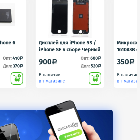
Phone 6
Дисплей для iPhone 5S /
Микросхе
iPhone SE в сборе Черный
1610A3B 
1610A1/16
Опт:
410
Опт:
600
a
a
900
350
a
a
Контролл
Дил:
370
Дил:
520
a
a
iPhone 5S
В наличии
В наличии
U2 Tristar
в 1 магазине
в 1 магази