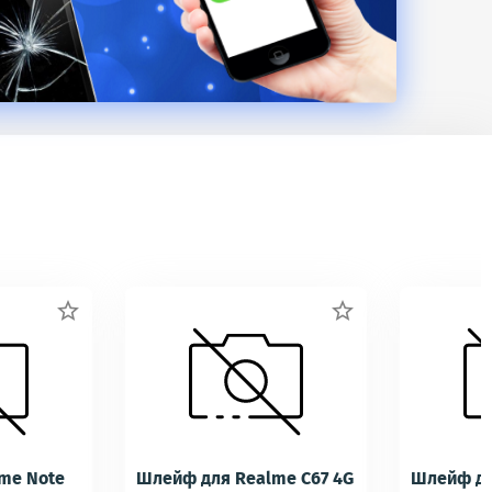


me Note
Шлейф для Realme C67 4G
Шлейф дл