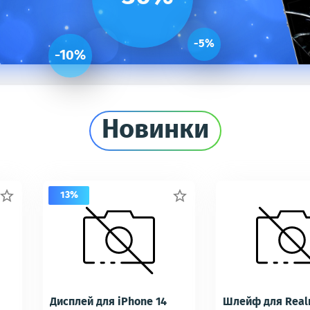
-5%
-10%
Новинки
13%


Дисплей для iPhone 14
Шлейф для Real