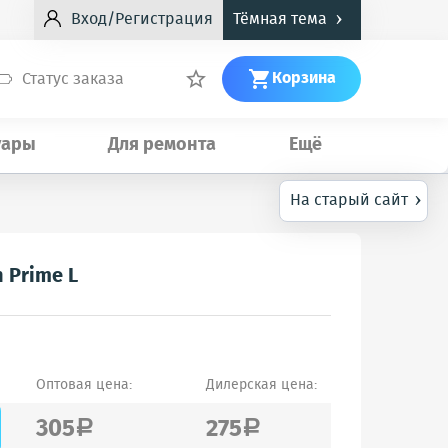
›
Вход/Регистрация
Тёмная тема
Корзина
Статус заказа


уары
Для ремонта
Ещё
›
На старый сайт
 Prime L
Оптовая цена:
Дилерская цена:
305
275
a
a