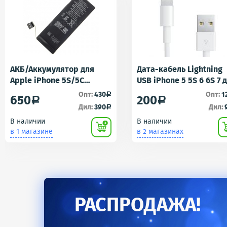
АКБ/Аккумулятор для
Дата-кабель Lightning
Apple iPhone 5S/5C
USB iPhone 5 5S 6 6S 7 
(Айфон 5C/5Ц) тех. упак.
iPad 4 iPad mini iPad Ai
Опт:
430
Опт:
1
a
650
200
a
a
OEM
AA
Дил:
390
Дил:
a
В наличии
В наличии
в 1 магазине
в 2 магазинах
РАСПРОДАЖА!