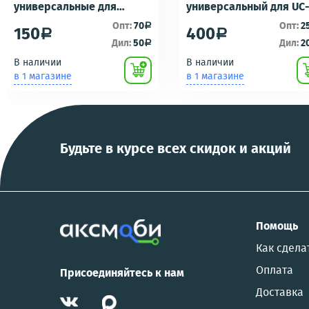
универсальные для
универсальный для UC
ремонта брелоков
UC-E16 UC-E17 зарядка/
Опт:
70
Опт:
2
a
150
400
a
a
сигнализаций (кнопки,
подключению к пк для
Дил:
50
Дил:
2
a
ключи) Scher-Khan,
фотоаппаратов
В наличии
В наличии
Tomahawk, Pandora, KGB,
NIKON/SONY COOL
в 1 магазине
в 1 магазине
Pantera, Alligator и другие
PIX/PANASONIC/OLYMP
Будьте в курсе всех скидок и акций
Помощь
Как сдела
Оплата
Присоединяйтесь к нам
Доставка