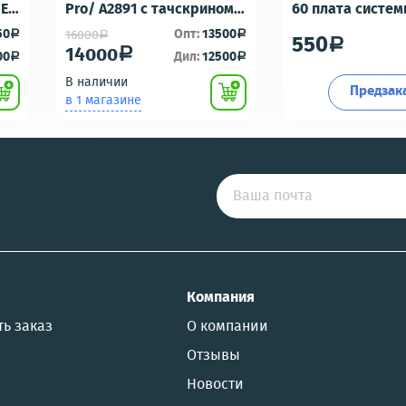
-E6
Pro/ A2891 с тачскрином
60 плата систе
Черный - OR100 с разбора
разъем/разъем
50
Опт:
13500
16000
a
a
a
550
a
идеальное состояние
гарнитуры/микр
14000
a
00
Дил:
12500
a
a
Премиум
В наличии
Предзак
в 1 магазине
US
Компания
ть заказ
О компании
Отзывы
Новости