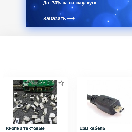
До -30% на наши услуги
Заказать
⟶

Кнопки тактовые
USB кабель