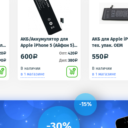
АКБ/Аккумулятор для
АКБ для Apple i
для
Apple iPhone 5 (Айфон 5)
тех. упак. OEM
r -
тех. упак.OEM
20
Опт:
420
a
a
600
550
a
a
90
Дил:
380
a
a
В наличии
В наличии
в 1 магазине
в 1 магазине
-15%
-30%