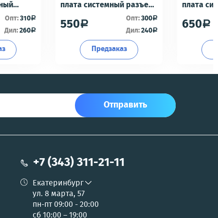
мный
плата системный разъем/
плата си
разъем гарнитуры/
разъем г
Опт:
310
Опт:
300
a
a
550
650
a
a
офон -
микрофон - Премиум
микрофон
Дил:
260
Дил:
240
a
a
аз
Предзаказ
П
Отправить
+7 (343) 311-21-11
Екатеринбург
ул. 8 марта, 57
пн-пт 09:00 - 20:00
сб 10:00 – 19:00