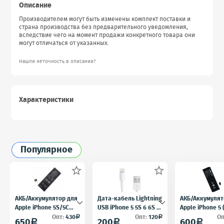
Описание
Производителем могут быть изменены комплект поставки и
страна производства без предварительного уведомления,
вследствие чего на момент продажи конкретного товара они
могут отличаться от указанных.
Нашли неточность в описании?
Характеристики
Популярное


АКБ/Аккумулятор для
Дата-кабель Lightning
АКБ/Аккумулят
Apple iPhone 5S/5C
USB iPhone 5 5S 6 6S 7
Apple iPhone 5
(Айфон 5C/5Ц) тех.
для iPad 4 iPad mini
5) тех. упак.OE
Опт:
430
Опт:
120
Оп
a
a
650
200
600
a
a
a