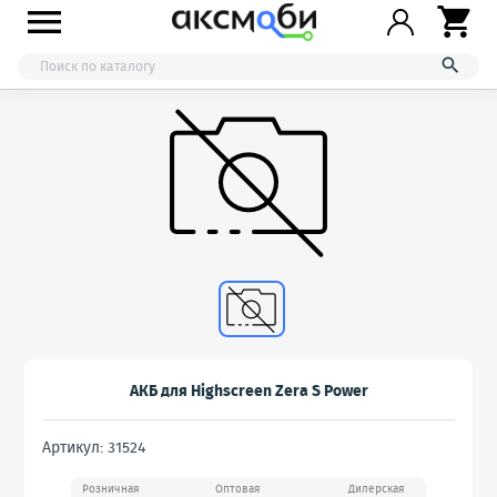



АКБ для Highscreen Zera S Power
Артикул: 31524
Розничная
Оптовая
Дилерская