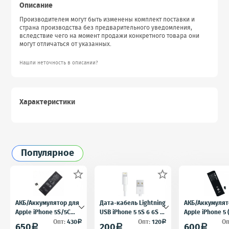
Описание
Производителем могут быть изменены комплект поставки и
страна производства без предварительного уведомления,
вследствие чего на момент продажи конкретного товара они
могут отличаться от указанных.
Нашли неточность в описании?
Характеристики
Популярное


АКБ/Аккумулятор для
Дата-кабель Lightning
АКБ/Аккумулят
Apple iPhone 5S/5C
USB iPhone 5 5S 6 6S 7
Apple iPhone 5
(Айфон 5C/5Ц) тех.
для iPad 4 iPad mini
5) тех. упак.OE
Опт:
430
Опт:
120
Оп
a
a
650
200
600
a
a
a