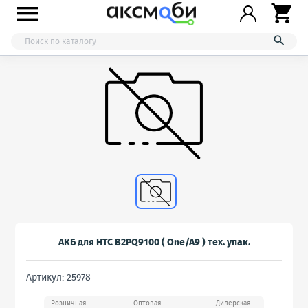



АКБ для HTC B2PQ9100 ( One/A9 ) тех. упак.
Артикул: 25978
Розничная
Оптовая
Дилерская