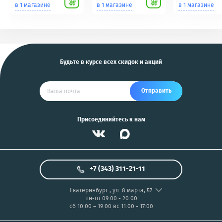
Scher-Khan,
для фотоаппаратов
в 1 магазине
в 1 магазине
в 1 магазине
Tomahawk, Pandora,
NIKON/SONY COOL
KGB, Pantera, Alligator
PIX/PANASONIC/OLYMP
и другие
US
Будьте в курсе всех скидок и акций
Отправить
Присоединяйтесь к нам
+7 (343) 311-21-11
Екатеринбург
,
ул. 8 марта, 57
пн-пт 09:00 - 20:00
сб 10:00 – 19:00
вс 11:00 - 17:00