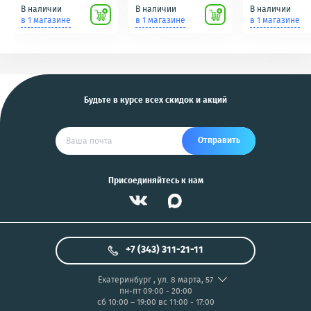
(кнопки, ключи)
подключению к пк
идеальное сос
В наличии
В наличии
В наличии
Scher-Khan,
для фотоаппаратов
в 1 магазине
в 1 магазине
в 1 магазине
Tomahawk, Pandora,
NIKON/SONY COOL
KGB, Pantera, Alligator
PIX/PANASONIC/OLYMP
и другие
US
Будьте в курсе всех скидок и акций
Отправить
Присоединяйтесь к нам
+7 (343) 311-21-11
Екатеринбург
,
ул. 8 марта, 57
пн-пт 09:00 - 20:00
сб 10:00 – 19:00
вс 11:00 - 17:00