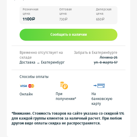
Розничная
Оптовая
Дилерская
цена:
цена:
цена:
1100
730
650
a
a
a
Сообщить o наличии
Временно отсутствует на
Забрать в Екатеринбурге
складе
Ленина 25
Доставка → Екатеринбург
ул. 8 марта 57
Способы оплаты
При
На
Онлайн
получении*
банковскую
карту
*Внимание. Стоимость товаров на сайте указана со скидкой 5%
для каждой группы клиентов за наличный расчет. При любом
другом виде оплаты скидка не распространяется.