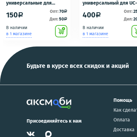
универсальные для
универсальный для UC
ремонта брелоков
UC-E16 UC-E17 зарядка/
Опт:
70
Опт:
2
a
150
400
a
a
сигнализаций (кнопки,
подключению к пк для
Дил:
50
Дил:
2
a
ключи) Scher-Khan,
фотоаппаратов
В наличии
В наличии
Tomahawk, Pandora, KGB,
NIKON/SONY COOL
в 1 магазине
в 1 магазине
Pantera, Alligator и другие
PIX/PANASONIC/OLYMP
Будьте в курсе всех скидок и акций
Помощь
Как сдела
Оплата
Присоединяйтесь к нам
Доставка