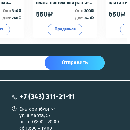
мный
плата системный разъем/
плата си
разъем гарнитуры/
разъем г
Опт:
310
Опт:
300
a
a
550
650
a
a
офон -
микрофон - Премиум
микрофон
Дил:
260
Дил:
240
a
a
аз
Предзаказ
П
Отправить
+7 (343) 311-21-11
Екатеринбург
ул. 8 марта, 57
пн-пт 09:00 - 20:00
сб 10:00 – 19:00