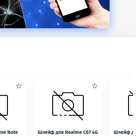


me Note
Шлейф для Realme C67 4G
Шлейф дл