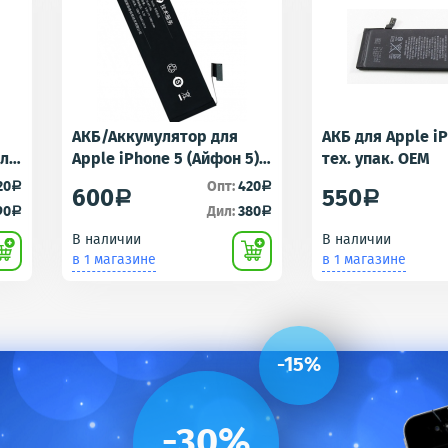
АКБ/Аккумулятор для
АКБ для Apple i
для
Apple iPhone 5 (Айфон 5)
тех. упак. OEM
r -
тех. упак.OEM
20
Опт:
420
a
a
600
550
a
a
90
Дил:
380
a
a
В наличии
В наличии
в 1 магазине
в 1 магазине
-15%
-30%