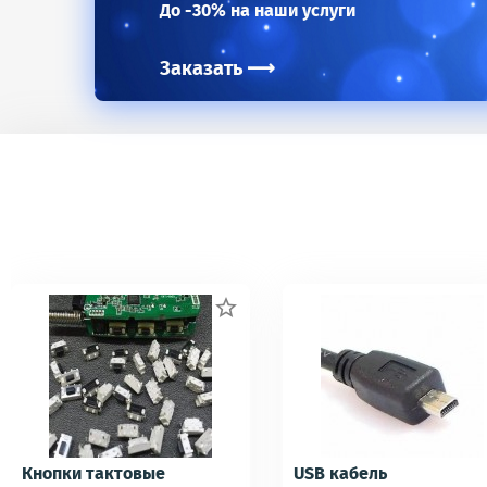
До -30% на наши услуги
Заказать
⟶

Кнопки тактовые
USB кабель