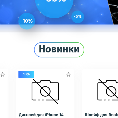
-5%
-10%
Новинки
13%


Дисплей для iPhone 14
Шлейф для Real