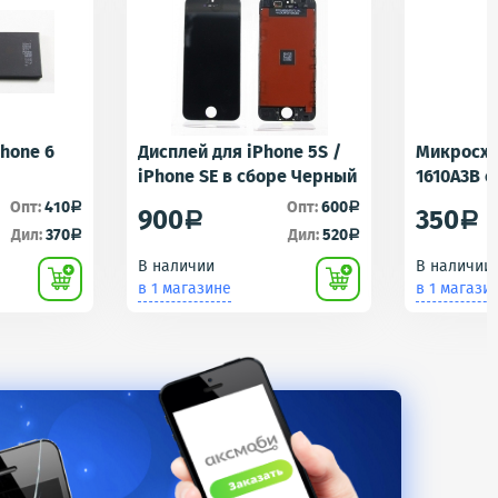
Phone 6
Дисплей для iPhone 5S /
Микросхе
iPhone SE в сборе Черный
1610A3B 
1610A1/16
Опт:
410
Опт:
600
a
a
900
350
a
a
Контролл
Дил:
370
Дил:
520
a
a
iPhone 5S
В наличии
В наличии
U2 Tristar
в 1 магазине
в 1 магази