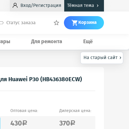
›
Вход/Регистрация
Тёмная тема
Корзина
Статус заказа


уары
Для ремонта
Ещё
›
На старый сайт
для Huawei P30 (HB436380ECW)
Оптовая цена:
Дилерская цена:
430
370
a
a