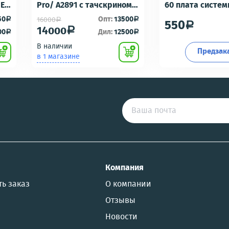
-E6
Pro/ A2891 с тачскрином
60 плата систе
Черный - OR100 с разбора
разъем/разъем
50
Опт:
13500
16000
a
a
a
550
a
идеальное состояние
гарнитуры/микр
14000
a
00
Дил:
12500
a
a
Премиум
В наличии
Предзак
в 1 магазине
US
Компания
ть заказ
О компании
Отзывы
Новости