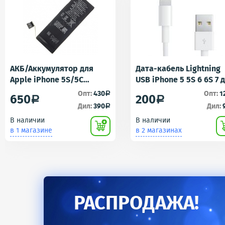
АКБ/Аккумулятор для
Дата-кабель Lightning
Apple iPhone 5S/5C
USB iPhone 5 5S 6 6S 7 
(Айфон 5C/5Ц) тех. упак.
iPad 4 iPad mini iPad Ai
Опт:
430
Опт:
1
a
650
200
a
a
OEM
AA
Дил:
390
Дил:
a
В наличии
В наличии
в 1 магазине
в 2 магазинах
РАСПРОДАЖА!