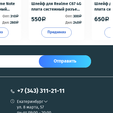
me Note
Шлейф для Realme C67 4G
Шлейф дл
мный
плата системный разъем/
плата си
разъем гарнитуры/
разъем г
Опт:
310
Опт:
300
a
a
550
650
a
a
офон -
микрофон - Премиум
микрофон
Дил:
260
Дил:
240
a
a
аз
Предзаказ
П
Отправить
+7 (343) 311-21-11
Екатеринбург
ул. 8 марта, 57
пн-пт 09:00 - 20:00