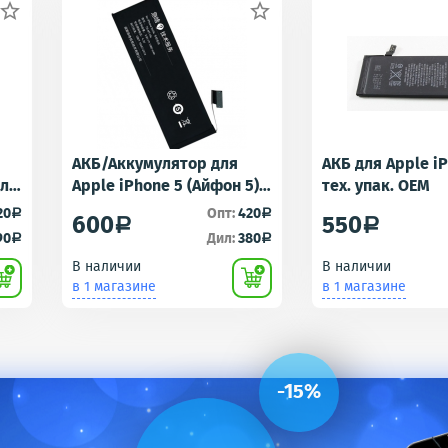


АКБ/Аккумулятор для
АКБ для Apple i
для
Apple iPhone 5 (Айфон 5)
тех. упак. OEM
r -
тех. упак.OEM
20
Опт:
420
a
a
600
550
a
a
90
Дил:
380
a
a
В наличии
В наличии
в 1 магазине
в 1 магазине
-15%