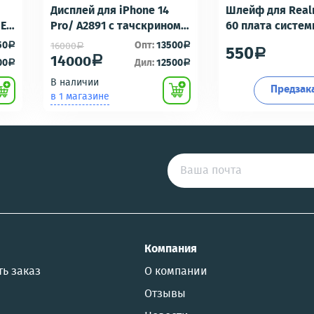
Дисплей для iPhone 14
Шлейф для Real
-E6
Pro/ A2891 с тачскрином
60 плата систе
Черный - OR100 с разбора
разъем/разъем
50
Опт:
13500
16000
a
a
a
550
a
идеальное состояние
гарнитуры/микр
14000
a
00
Дил:
12500
a
a
Премиум
В наличии
Предзак
в 1 магазине
US
Компания
ть заказ
О компании
Отзывы