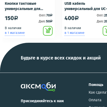
Кнопки тактовые
USB кабель
универсальные для
универсальный для UC
ремонта брелоков
UC-E16 UC-E17 зарядка/
Опт:
70
Опт:
2
a
150
400
a
a
сигнализаций (кнопки,
подключению к пк для
Дил:
50
Дил:
2
a
ключи) Scher-Khan,
фотоаппаратов
В наличии
В наличии
Tomahawk, Pandora, KGB,
NIKON/SONY COOL
в 1 магазине
в 1 магазине
Pantera, Alligator и другие
PIX/PANASONIC/OLYMP
Будьте в курсе всех скидок и акций
Помощь
Как сдела
Оплата
Присоединяйтесь к нам