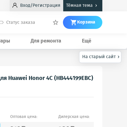
›
Вход/Регистрация
Тёмная тема
Корзина
Статус заказа


уары
Для ремонта
Ещё
›
На старый сайт
ля Huawei Honor 4C (HB444199EBC)
Оптовая цена:
Дилерская цена: