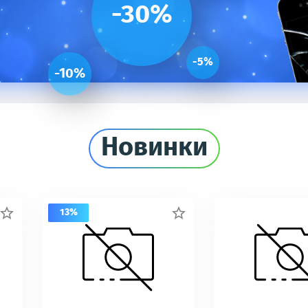
-30%
-5%
-10%
Новинки
13%

