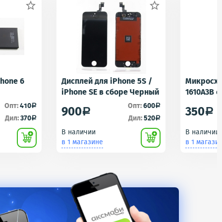


Phone 6
Дисплей для iPhone 5S /
Микросхе
iPhone SE в сборе Черный
1610A3B 
1610A1/16
Опт:
410
Опт:
600
a
a
900
350
a
a
Контролл
Дил:
370
Дил:
520
a
a
iPhone 5S
В наличии
В наличии
U2 Tristar
в 1 магазине
в 1 магази