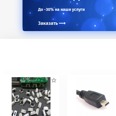
До -30% на наши услуги
Заказать
⟶
