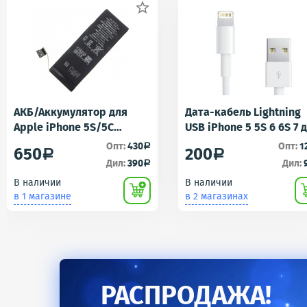

АКБ/Аккумулятор для
Дата-кабель Lightning
Apple iPhone 5S/5C
USB iPhone 5 5S 6 6S 7 
(Айфон 5C/5Ц) тех. упак.
iPad 4 iPad mini iPad Ai
Опт:
430
Опт:
1
a
650
200
a
a
OEM
AA
Дил:
390
Дил:
a
В наличии
В наличии
в 1 магазине
в 2 магазинах
РАСПРОДАЖА!