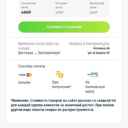
Розничная
Оптовая
Дилерская
цена:
цена:
цена:
400
270
220
a
a
a
Сообщить o наличии
Временно отсутствует на
Забрать в Екатеринбурге
складе
Ленина 25
Доставка → Екатеринбург
ул. 8 марта 57
Способы оплаты
При
На
Онлайн
получении*
банковскую
карту
*Внимание. Стоимость товаров на сайте указана со скидкой 5%
для каждой группы клиентов за наличный расчет. При любом
другом виде оплаты скидка не распространяется.