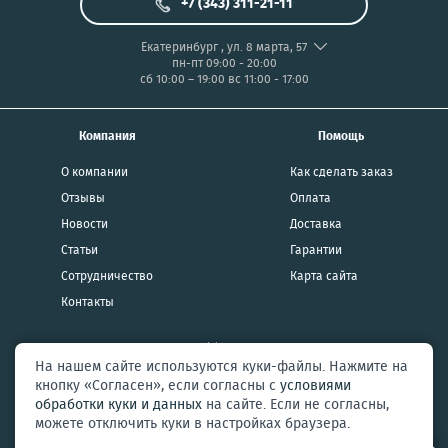
+7 (343) 311-21-11
Екатеринбург
,
ул. 8 марта, 57
пн-пт 09:00 - 20:00
сб 10:00 – 19:00
вс 11:00 - 17:00
Компания
Помощь
О компании
Как сделать заказ
Отзывы
Оплата
Новости
Доставка
Статьи
Гарантии
Сотрудничество
Карта сайта
Контакты
2026 AXMOBI Copyright Все права защищены
На нашем сайте используются куки-файлы. Нажмите на
кнопку «Согласен», если согласны с
условиями
Политика конфиденциальности и
обработки куки и данных
на сайте. Если не согласны,
пользовательское соглашение
можете отключить куки в настройках браузера.