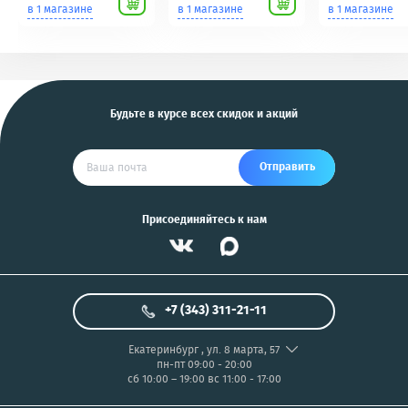
Scher-Khan,
для фотоаппаратов
в 1 магазине
в 1 магазине
в 1 магазине
Tomahawk, Pandora,
NIKON/SONY COOL
KGB, Pantera, Alligator
PIX/PANASONIC/OLYMP
и другие
US
Будьте в курсе всех скидок и акций
Отправить
Присоединяйтесь к нам
+7 (343) 311-21-11
Екатеринбург
,
ул. 8 марта, 57
пн-пт 09:00 - 20:00
сб 10:00 – 19:00
вс 11:00 - 17:00