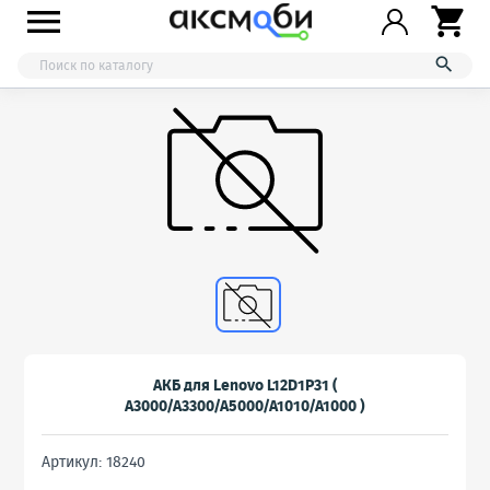



АКБ для Lenovo L12D1P31 (
A3000/A3300/A5000/A1010/A1000 )
Артикул: 18240