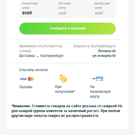
Розничная
Оптовая
Дилерская
цена:
цена:
цена:
610
425
385
a
a
a
Сообщить o наличии
Временно отсутствует на
Забрать в Екатеринбурге
складе
Ленина 25
Доставка → Екатеринбург
ул. 8 марта 57
Способы оплаты
При
На
Онлайн
получении*
банковскую
карту
*Внимание. Стоимость товаров на сайте указана со скидкой 5%
для каждой группы клиентов за наличный расчет. При любом
другом виде оплаты скидка не распространяется.