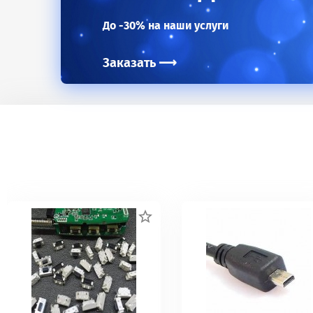
До -30% на наши услуги
Заказать
⟶
