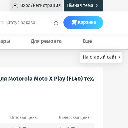
›
Вход/Регистрация
Тёмная тема
Корзина
Статус заказа


уары
Для ремонта
Ещё
›
На старый сайт
я Motorola Moto X Play (FL40) тех.
Оптовая цена:
Дилерская цена: