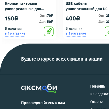
Кнопки тактовые
USB кабель
универсальные для
универсальный для UC
ремонта брелоков
UC-E16 UC-E17 зарядка/
Опт:
70
Опт:
2
a
150
400
a
a
сигнализаций (кнопки,
подключению к пк для
Дил:
50
Дил:
2
a
ключи) Scher-Khan,
фотоаппаратов
В наличии
В наличии
Tomahawk, Pandora, KGB,
NIKON/SONY COOL
в 1 магазине
в 1 магазине
Pantera, Alligator и другие
PIX/PANASONIC/OLYMP
Будьте в курсе всех скидок и акций
Помощь
Как сдела
Оплата
Присоединяйтесь к нам