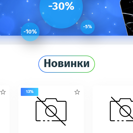
-30%
-5%
-10%
Новинки
13%

