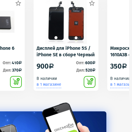


Phone 6
Дисплей для iPhone 5S /
Микросхе
iPhone SE в сборе Черный
1610A3B 
1610A1/16
Опт:
410
Опт:
600
a
a
900
350
a
a
Контролл
Дил:
370
Дил:
520
a
a
iPhone 5S
В наличии
В наличии
U2 Tristar
в 1 магазине
в 1 магази