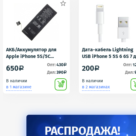

АКБ/Аккумулятор для
Дата-кабель Lightning
Apple iPhone 5S/5C
USB iPhone 5 5S 6 6S 7 
(Айфон 5C/5Ц) тех. упак.
iPad 4 iPad mini iPad Ai
Опт:
430
Опт:
1
a
650
200
a
a
OEM
AA
Дил:
390
Дил:
a
В наличии
В наличии
в 1 магазине
в 2 магазинах
РАСПРОДАЖА!