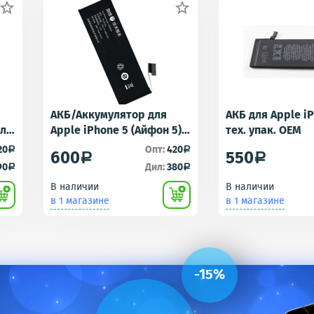


АКБ/Аккумулятор для
АКБ для Apple i
для
Apple iPhone 5 (Айфон 5)
тех. упак. OEM
r -
тех. упак.OEM
20
Опт:
420
a
a
600
550
a
a
90
Дил:
380
a
a
В наличии
В наличии
в 1 магазине
в 1 магазине
-15%