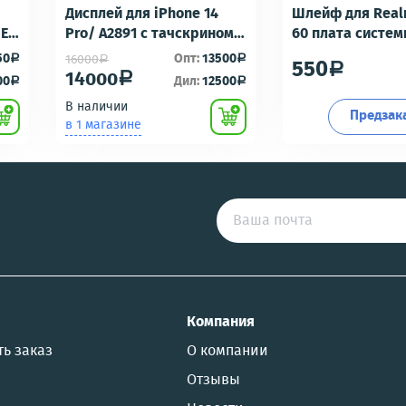
Дисплей для iPhone 14
Шлейф для Real
-E6
Pro/ A2891 с тачскрином
60 плата систе
Черный - OR100 с разбора
разъем/разъем
50
Опт:
13500
16000
a
a
a
550
a
идеальное состояние
гарнитуры/микр
14000
a
00
Дил:
12500
a
a
Премиум
В наличии
Предзак
в 1 магазине
US
Компания
ть заказ
О компании
Отзывы