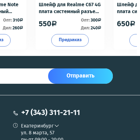
me Note
Шлейф для Realme C67 4G
Шлейф дл
мный
плата системный разъем/
плата си
разъем гарнитуры/
разъем г
Опт:
310
Опт:
300
a
a
550
650
a
a
офон -
микрофон - Премиум
микрофон
Дил:
260
Дил:
240
a
a
аз
Предзаказ
П
Отправить
+7 (343) 311-21-11
Екатеринбург
ул. 8 марта, 57
пн-пт 09:00 - 20:00