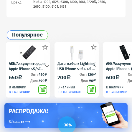
Nokia 1202, 6125, 6300, 6100, 1661, 2220S, 2650,
Бренд
2690, 5100, 6101, 6131
Популярное


АКБ/Аккумулятор для
Дата-кабель Lightning
АКБ/Аккумулят
Apple iPhone 5S/5C
USB iPhone 5 5S 6 6S 7
Apple iPhone 5
(Айфон 5C/5Ц) тех.
для iPad 4 iPad mini
5) тех. упак.OE
Опт:
430
Опт:
120
Оп
a
a
650
200
600
a
a
a
упак. OEM
iPad Air - AA
Дил:
390
Дил:
90
Ди
a
a
В наличии
В наличии
В наличии
в 1 магазине
в 2 магазинах
в 1 магазине
РАСПРОДАЖА!
Заказать
⟶
-30%