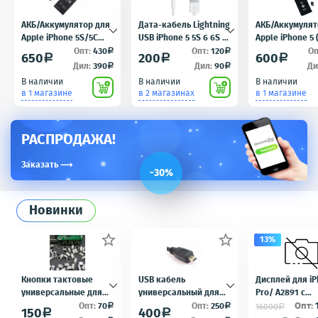
АКБ/Аккумулятор для
Дата-кабель Lightning
АКБ/Аккумулят
Apple iPhone 5S/5C
USB iPhone 5 5S 6 6S 7
Apple iPhone 5
(Айфон 5C/5Ц) тех.
для iPad 4 iPad mini
5) тех. упак.OE
Опт:
430
Опт:
120
Оп
a
a
650
200
600
a
a
a
упак. OEM
iPad Air - AA
Дил:
390
Дил:
90
Ди
a
a
В наличии
В наличии
В наличии
в 1 магазине
в 2 магазинах
в 1 магазине
РАСПРОДАЖА!
Заказать
⟶
-30%
Новинки


13%
Кнопки тактовые
USB кабель
Дисплей для iP
универсальные для
универсальный для
Pro/ A2891 с
ремонта брелоков
UC-E6 UC-E16 UC-E17
тачскрином Че
Опт:
Опт:
70
Опт:
250
16000
a
a
a
150
400
a
a