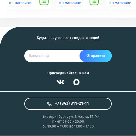
Scher-Khan,
для фотоаппаратов
в 1 магазине
в 1 магазине
в 1 магазине
Tomahawk, Pandora,
NIKON/SONY COOL
KGB, Pantera, Alligator
PIX/PANASONIC/OLYMP
и другие
US
Будьте в курсе всех скидок и акций
Отправить
Присоединяйтесь к нам
+7 (343) 311-21-11
Екатеринбург
,
ул. 8 марта, 57
пн-пт 09:00 - 20:00
сб 10:00 – 19:00
вс 11:00 - 17:00