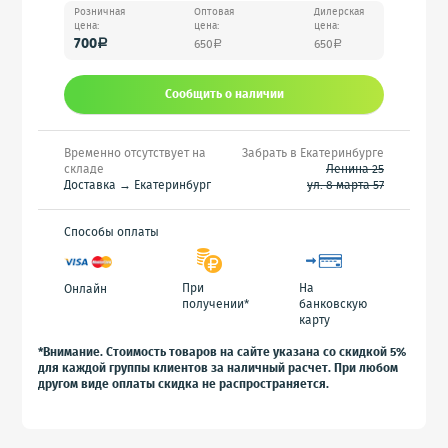
Розничная
Оптовая
Дилерская
цена:
цена:
цена:
700
650
650
a
a
a
Сообщить o наличии
Временно отсутствует на
Забрать в Екатеринбурге
складе
Ленина 25
Доставка → Екатеринбург
ул. 8 марта 57
Способы оплаты
При
На
Онлайн
получении*
банковскую
карту
*Внимание. Стоимость товаров на сайте указана со скидкой 5%
для каждой группы клиентов за наличный расчет. При любом
другом виде оплаты скидка не распространяется.