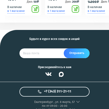
сигнализаций
зарядка/
OR100 с разбо
Дил:
Дил:
50
Дил:
200
14000
a
a
a
(кнопки, ключи)
подключению к пк
идеальное сос
В наличии
В наличии
В наличии
Scher-Khan,
для фотоаппаратов
в 1 магазине
в 1 магазине
в 1 магазине
Tomahawk, Pandora,
NIKON/SONY COOL
KGB, Pantera, Alligator
PIX/PANASONIC/OLYMP
и другие
US
Будьте в курсе всех скидок и акций
Отправить
Присоединяйтесь к нам
+7 (343) 311-21-11
Екатеринбург
,
ул. 8 марта, 57
пн-пт 09:00 - 20:00