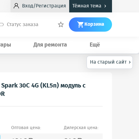
›
Вход/Регистрация
Тёмная тема
Корзина
Статус заказа


уары
Для ремонта
Ещё
›
На старый сайт
Spark 30C 4G (KL5n) модуль с
OR
Оптовая цена:
Дилерская цена: