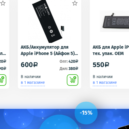


АКБ/Аккумулятор для
АКБ для Apple i
для
Apple iPhone 5 (Айфон 5)
тех. упак. OEM
r -
тех. упак.OEM
20
Опт:
420
a
a
600
550
a
a
90
Дил:
380
a
a
В наличии
В наличии
в 1 магазине
в 1 магазине
-15%