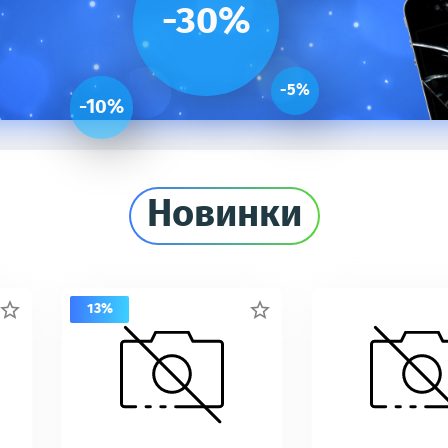
-30%
-5%
-10%
Новинки
13%

