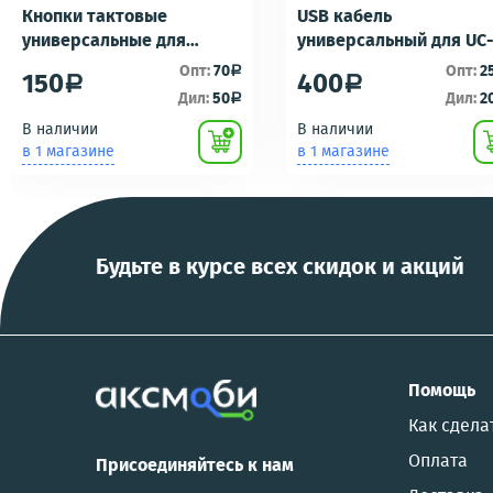
Кнопки тактовые
USB кабель
универсальные для
универсальный для UC
ремонта брелоков
UC-E16 UC-E17 зарядка/
Опт:
70
Опт:
2
a
150
400
a
a
сигнализаций (кнопки,
подключению к пк для
Дил:
50
Дил:
2
a
ключи) Scher-Khan,
фотоаппаратов
В наличии
В наличии
Tomahawk, Pandora, KGB,
NIKON/SONY COOL
в 1 магазине
в 1 магазине
Pantera, Alligator и другие
PIX/PANASONIC/OLYMP
Будьте в курсе всех скидок и акций
Помощь
Как сдела
Оплата
Присоединяйтесь к нам