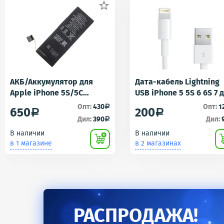

АКБ/Аккумулятор для
Дата-кабель Lightning
Apple iPhone 5S/5C
USB iPhone 5 5S 6 6S 7 
(Айфон 5C/5Ц) тех. упак.
iPad 4 iPad mini iPad Ai
Опт:
430
Опт:
1
a
650
200
a
a
OEM
AA
Дил:
390
Дил:
a
В наличии
В наличии
в 1 магазине
в 2 магазинах
РАСПРОДАЖА!