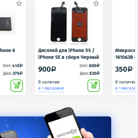


Phone 6
Дисплей для iPhone 5S /
Микросхе
iPhone SE в сборе Черный
1610A3B 
1610A1/16
Опт:
410
Опт:
600
a
a
900
350
a
a
Контролл
Дил:
370
Дил:
520
a
a
iPhone 5S
В наличии
В наличии
U2 Tristar
в 1 магазине
в 1 магази