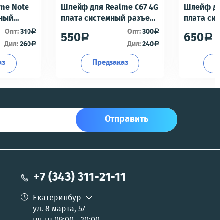
me Note
Шлейф для Realme C67 4G
Шлейф дл
мный
плата системный разъем/
плата си
разъем гарнитуры/
разъем г
Опт:
310
Опт:
300
a
a
550
650
a
a
офон -
микрофон - Премиум
микрофон
Дил:
260
Дил:
240
a
a
аз
Предзаказ
П
Отправить
+7 (343) 311-21-11
Екатеринбург
ул. 8 марта, 57
пн-пт 09:00 - 20:00