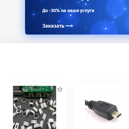
До -30% на наши услуги
Заказать
⟶
