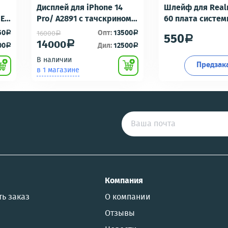
Дисплей для iPhone 14
Шлейф для Real
-E6
Pro/ A2891 с тачскрином
60 плата систе
Черный - OR100 с разбора
разъем/разъем
50
Опт:
13500
16000
a
a
a
550
a
идеальное состояние
гарнитуры/микр
14000
a
00
Дил:
12500
a
a
Премиум
В наличии
Предзак
в 1 магазине
US
Компания
ть заказ
О компании
Отзывы