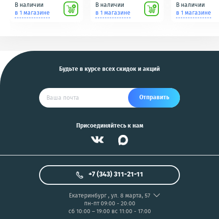
(кнопки, ключи)
подключению к пк
идеальное сос
В наличии
В наличии
В наличии
Scher-Khan,
для фотоаппаратов
в 1 магазине
в 1 магазине
в 1 магазине
Tomahawk, Pandora,
NIKON/SONY COOL
KGB, Pantera, Alligator
PIX/PANASONIC/OLYMP
и другие
US
Будьте в курсе всех скидок и акций
Отправить
Присоединяйтесь к нам
+7 (343) 311-21-11
Екатеринбург
,
ул. 8 марта, 57
пн-пт 09:00 - 20:00
сб 10:00 – 19:00
вс 11:00 - 17:00