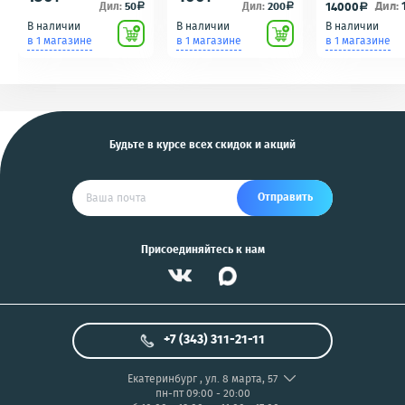
сигнализаций
зарядка/
OR100 с разбо
Дил:
Дил:
50
Дил:
200
14000
a
a
a
(кнопки, ключи)
подключению к пк
идеальное сос
В наличии
В наличии
В наличии
Scher-Khan,
для фотоаппаратов
в 1 магазине
в 1 магазине
в 1 магазине
Tomahawk, Pandora,
NIKON/SONY COOL
KGB, Pantera, Alligator
PIX/PANASONIC/OLYMP
и другие
US
Будьте в курсе всех скидок и акций
Отправить
Присоединяйтесь к нам
+7 (343) 311-21-11
Екатеринбург
,
ул. 8 марта, 57
пн-пт 09:00 - 20:00