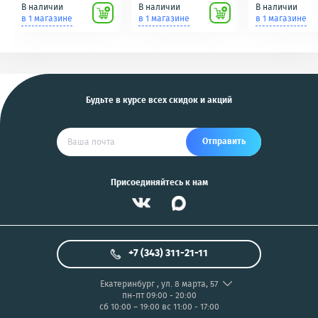
(кнопки, ключи)
подключению к пк
идеальное сос
В наличии
В наличии
В наличии
Scher-Khan,
для фотоаппаратов
в 1 магазине
в 1 магазине
в 1 магазине
Tomahawk, Pandora,
NIKON/SONY COOL
KGB, Pantera, Alligator
PIX/PANASONIC/OLYMP
и другие
US
Будьте в курсе всех скидок и акций
Отправить
Присоединяйтесь к нам
+7 (343) 311-21-11
Екатеринбург
,
ул. 8 марта, 57
пн-пт 09:00 - 20:00
сб 10:00 – 19:00
вс 11:00 - 17:00