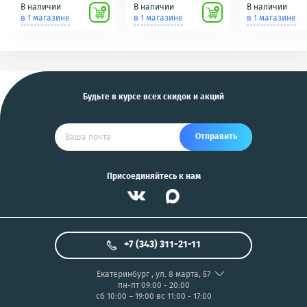
(кнопки, ключи)
подключению к пк
идеальное сос
В наличии
В наличии
В наличии
Scher-Khan,
для фотоаппаратов
в 1 магазине
в 1 магазине
в 1 магазине
Tomahawk, Pandora,
NIKON/SONY COOL
KGB, Pantera, Alligator
PIX/PANASONIC/OLYMP
и другие
US
Будьте в курсе всех скидок и акций
Отправить
Присоединяйтесь к нам
+7 (343) 311-21-11
Екатеринбург
,
ул. 8 марта, 57
пн-пт 09:00 - 20:00
сб 10:00 – 19:00
вс 11:00 - 17:00