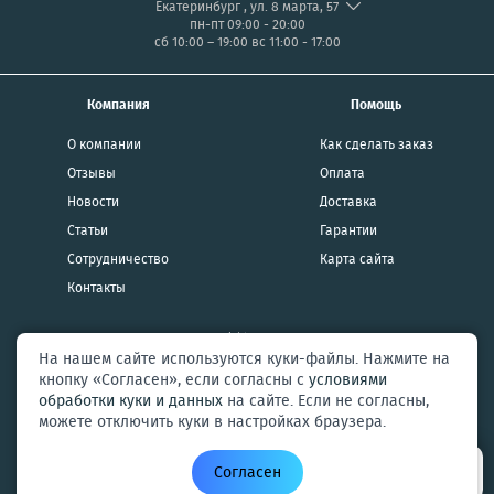
Екатеринбург
,
ул. 8 марта, 57
пн-пт 09:00 - 20:00
сб 10:00 – 19:00
вс 11:00 - 17:00
Компания
Помощь
О компании
Как сделать заказ
Отзывы
Оплата
Новости
Доставка
Статьи
Гарантии
Сотрудничество
Карта сайта
Контакты
2026 AXMOBI Copyright Все права защищены
На нашем сайте используются куки-файлы. Нажмите на
кнопку «Согласен», если согласны с
условиями
Политика конфиденциальности и
обработки куки и данных
на сайте. Если не согласны,
пользовательское соглашение
можете отключить куки в настройках браузера.
ИНФОРМАЦИЯ НА САЙТЕ НЕ ЯВЛЯЕТСЯ ПУБЛИЧНОЙ ОФЕРТОЙ
Продавец услуг оставляет за собой право в любое время вносить
Согласен
какие-либо изменения в данные предложения без