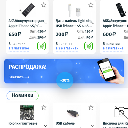


АКБ/Аккумулятор для
Дата-кабель Lightning
АКБ/Аккумулят
Apple iPhone 5S/5C
USB iPhone 5 5S 6 6S 7
Apple iPhone 5
(Айфон 5C/5Ц) тех.
для iPad 4 iPad mini
5) тех. упак.OE
Опт:
430
Опт:
120
Оп
a
a
650
200
600
a
a
a
упак. OEM
iPad Air - AA
Дил:
390
Дил:
90
Ди
a
a
В наличии
В наличии
В наличии
в 1 магазине
в 2 магазинах
в 1 магазине
РАСПРОДАЖА!
Заказать
⟶
-30%
Новинки


Кнопки тактовые
USB кабель
Дисплей для R