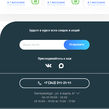
Scher-Khan,
для фотоаппаратов
в 1 магазине
в 1 магазине
в 1 магазине
Tomahawk, Pandora,
NIKON/SONY COOL
KGB, Pantera, Alligator
PIX/PANASONIC/OLYMP
и другие
US
Будьте в курсе всех скидок и акций
Отправить
Присоединяйтесь к нам
+7 (343) 311-21-11
Екатеринбург
,
ул. 8 марта, 57
пн-пт 09:00 - 20:00
сб 10:00 – 19:00
вс 11:00 - 17:00