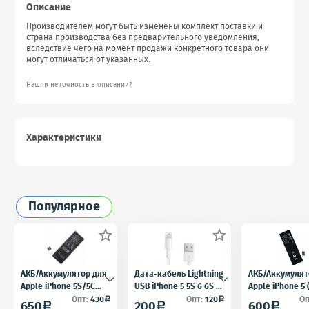
Описание
Производителем могут быть изменены комплект поставки и
страна производства без предварительного уведомления,
вследствие чего на момент продажи конкретного товара они
могут отличаться от указанных.
Нашли неточность в описании?
Характеристики
Популярное


АКБ/Аккумулятор для
Дата-кабель Lightning
АКБ/Аккумулят
Apple iPhone 5S/5C
USB iPhone 5 5S 6 6S 7
Apple iPhone 5
(Айфон 5C/5Ц) тех.
для iPad 4 iPad mini
5) тех. упак.OE
Опт:
430
Опт:
120
Оп
a
a
650
200
600
a
a
a