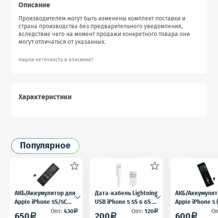
Описание
Производителем могут быть изменены комплект поставки и
страна производства без предварительного уведомления,
вследствие чего на момент продажи конкретного товара они
могут отличаться от указанных.
Нашли неточность в описании?
Характеристики
Популярное


АКБ/Аккумулятор для
Дата-кабель Lightning
АКБ/Аккумулят
Apple iPhone 5S/5C
USB iPhone 5 5S 6 6S 7
Apple iPhone 5
(Айфон 5C/5Ц) тех.
для iPad 4 iPad mini
5) тех. упак.OE
Опт:
430
Опт:
120
Оп
a
a
650
200
600
a
a
a